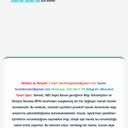
Aport Ne Demek Tdk
için
admin
obil giriş
betexpergiris.casino
betexper giriş
Reklam ve İletişim:
E-mail:
backlinkpaneli@gmail.com
Teams:
forumhizmeti@gmail.com
Whatsapp: 0262 606 0 726
Telegram: @karabul
Yasal Uyarı:
Sitemiz, 5651 Sayılı Kanun gereğince Bilgi Teknolojileri ve
İletişim Kurumu (BTK) tarafından onaylanmış bir Yer Sağlayıcı olarak hizmet
vermektedir. Bu nedenle, sitedeki içerikleri proaktif olarak denetleme veya
araştırma yükümlülüğümüz bulunmamaktadır. Ancak, üyelerimiz yazdıkları
içeriklerin sorumluluğunu taşımakta olup, siteye üye olarak bu sorumluluğu
kabul etmiş sayılırlar. Bu internet sitesi, herhangi bir marka, kurum veya