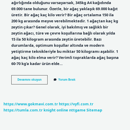
ağırlığında olduğunu varsayarsak, 345kg A4 kağıdında
69.000 tane bulunur. Özetle, bir ağaç yaklaşık 69.000 kağıt
üretir. Bir ağaç kaç kilo verir? Bir ağaç ortalama 150 ila
200 kg arasında meyve verebilmektedir. 1 ağaçtan kaç kg
zeytin çıkar? Genel olarak, iyi bakılmış ve sağlıklı bir
zeytin ağacı, türe ve çevre koşullarına bağlı olarak yılda
15 ila 50 kilogram arasında zeytin üretebilir. Bazı
durumlarda, optimum koşullar altında ve modern
yetiştirme teknikleriyle bu miktar 50 kilogramı aşabilir. 1
ağaç kaç kilo elma verir? Verimli topraklarda ağaç başına
60-70 kg’a kadar ürün elde…
1
Devamını okuyun
Yorum Bırak
Ağaç
Kaç
Kilo
Gelir
https://www.gokmavi.com.tr
https://vyfi.com.tr
https://tumla.com.tr
knight online
nttgame
Sitemap