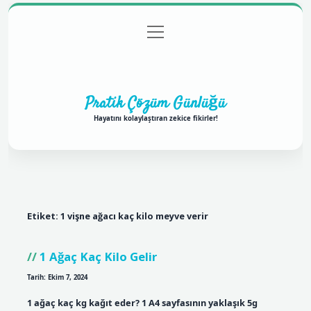
menüyü
Anasayfa
Gizlilik Politikası
Yasal Uyarı
aç
Hakkımızda
Pratik Çözüm Günlüğü
Hayatını kolaylaştıran zekice fikirler!
Etiket:
1 vişne ağacı kaç kilo meyve verir
1 Ağaç Kaç Kilo Gelir
Tarih: Ekim 7, 2024
1 ağaç kaç kg kağıt eder? 1 A4 sayfasının yaklaşık 5g