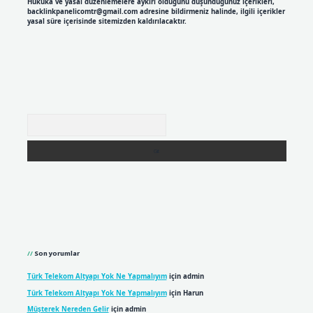
Hukuka ve yasal düzenlemelere aykırı olduğunu düşündüğünüz içerikleri,
backlinkpanelicomtr@gmail.com
adresine bildirmeniz halinde, ilgili içerikler
yasal süre içerisinde sitemizden kaldırılacaktır.
Arama
Son yorumlar
Türk Telekom Altyapı Yok Ne Yapmalıyım
için
admin
Türk Telekom Altyapı Yok Ne Yapmalıyım
için
Harun
Müşterek Nereden Gelir
için
admin