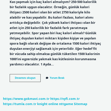
Kas yapmak için kaç kalori almalıyım? 250-500 kalorilik
bir fazlalık uygun olacaktır. Örneğin, günlük kalori
ihtiyacı 2500 kalori olan bir atlet 2750 kaloriyle kilo
alabilir ve kas yapabilir. Bu kalori fazlası, kalori alımı
arttıkça değişebilir. Çok yüksek kalori ihtiyacı olan bir
atlet için 250 kalorilik bir fazlalık fark yaratmaya
yetmeyebilir. Spor yapan biri kaç kalori almalı? Günlük
ihtiyaç duyulan kalori miktarı kişiden kişiye ve yapılan
spora bağlı olarak değişse de ortalama 1500 kalori ihtiyaç
duyulan enerjiyi sağlamak için yeterlidir. Eğer hedef fit
bir vücuda sahip olmaksa günlük tüketilen 1500 kalorinin
1000’ini egzersizle yakmak kas kütlesinin korunmasına
yardımcı olacaktır. 1 Ayda…
Kas
Devamını okuyun
Yorum Bırak
Kazanmak
Icin
Ne
Kadar
Kalori
https://www.gokmavi.com.tr
https://vyfi.com.tr
Almaliyim
https://tumla.com.tr
knight online
nttgame
Sitemap