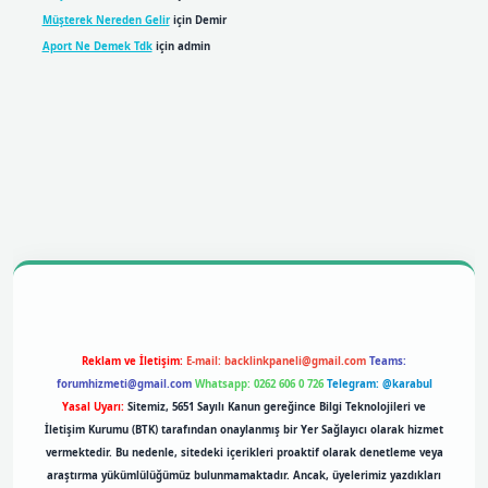
Müşterek Nereden Gelir
için
Demir
Aport Ne Demek Tdk
için
admin
obil giriş
betexpergiris.casino
betexper giriş
Reklam ve İletişim:
E-mail:
backlinkpaneli@gmail.com
Teams:
forumhizmeti@gmail.com
Whatsapp: 0262 606 0 726
Telegram: @karabul
Yasal Uyarı:
Sitemiz, 5651 Sayılı Kanun gereğince Bilgi Teknolojileri ve
İletişim Kurumu (BTK) tarafından onaylanmış bir Yer Sağlayıcı olarak hizmet
vermektedir. Bu nedenle, sitedeki içerikleri proaktif olarak denetleme veya
araştırma yükümlülüğümüz bulunmamaktadır. Ancak, üyelerimiz yazdıkları