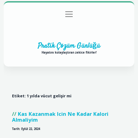
menüyü
Anasayfa
Gizlilik Politikası
Yasal Uyarı
aç
Hakkımızda
Pratik Çözüm Günlüğü
Hayatını kolaylaştıran zekice fikirler!
Etiket:
1 yılda vücut gelişir mi
Kas Kazanmak Icin Ne Kadar Kalori
Almaliyim
Tarih: Eylül 22, 2024