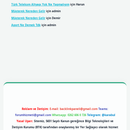
Türk Telekom Altyapı Yok Ne Yapmalıyım
için
Harun
Müşterek Nereden Gelir
için
admin
Müşterek Nereden Gelir
için
Demir
Aport Ne Demek Tdk
için
admin
bil giriş
betexpergiris.casino
betexper giriş
Reklam ve İletişim:
E-mail:
backlinkpaneli@gmail.com
Teams:
forumhizmeti@gmail.com
Whatsapp: 0262 606 0 726
Telegram: @karabul
Yasal Uyarı:
Sitemiz, 5651 Sayılı Kanun gereğince Bilgi Teknolojileri ve
İletişim Kurumu (BTK) tarafından onaylanmış bir Yer Sağlayıcı olarak hizmet