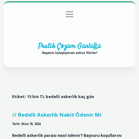
menüyü
Anasayfa
Gizlilik Politikası
Yasal Uyarı
aç
Hakkımızda
Pratik Çözüm Günlüğü
Hayatını kolaylaştıran zekice fikirler!
Etiket:
15 bin TL bedelli askerlik kaç gün
Bedelli Askerlik Nakit Ödenir Mi
Tarih: Ekim 18, 2024
Bedelli askerlik parası nasıl ödenir? Başvuru koşullarını