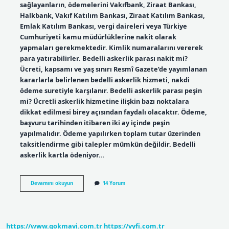
sağlayanların, ödemelerini Vakıfbank, Ziraat Bankası,
Halkbank, Vakıf Katılım Bankası, Ziraat Katılım Bankası,
Emlak Katılım Bankası, vergi daireleri veya Türkiye
Cumhuriyeti kamu müdürlüklerine nakit olarak
yapmaları gerekmektedir. Kimlik numaralarını vererek
para yatırabilirler. Bedelli askerlik parası nakit mi?
Ücreti, kapsamı ve yaş sınırı Resmî Gazete’de yayımlanan
kararlarla belirlenen bedelli askerlik hizmeti, nakdi
ödeme suretiyle karşılanır. Bedelli askerlik parası peşin
mi? Ücretli askerlik hizmetine ilişkin bazı noktalara
dikkat edilmesi birey açısından faydalı olacaktır. Ödeme,
başvuru tarihinden itibaren iki ay içinde peşin
yapılmalıdır. Ödeme yapılırken toplam tutar üzerinden
taksitlendirme gibi talepler mümkün değildir. Bedelli
askerlik kartla ödeniyor…
Bedelli
Devamını okuyun
14 Yorum
Askerlik
Nakit
Ödenir
Mi
https://www.gokmavi.com.tr
https://vyfi.com.tr