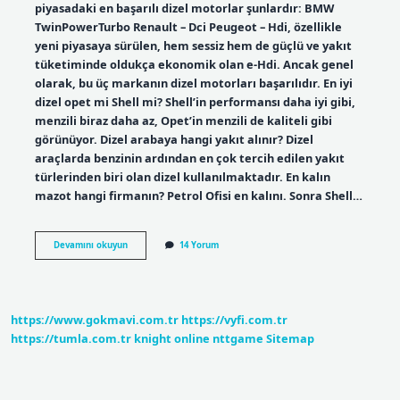
piyasadaki en başarılı dizel motorlar şunlardır: BMW
TwinPowerTurbo Renault – Dci Peugeot – Hdi, özellikle
yeni piyasaya sürülen, hem sessiz hem de güçlü ve yakıt
tüketiminde oldukça ekonomik olan e-Hdi. Ancak genel
olarak, bu üç markanın dizel motorları başarılıdır. En iyi
dizel opet mi Shell mi? Shell’in performansı daha iyi gibi,
menzili biraz daha az, Opet’in menzili de kaliteli gibi
görünüyor. Dizel arabaya hangi yakıt alınır? Dizel
araçlarda benzinin ardından en çok tercih edilen yakıt
türlerinden biri olan dizel kullanılmaktadır. En kalın
mazot hangi firmanın? Petrol Ofisi en kalını. Sonra Shell…
En
Devamını okuyun
14 Yorum
Iyi
Dizel
Hangi
Marka
https://www.gokmavi.com.tr
https://vyfi.com.tr
https://tumla.com.tr
knight online
nttgame
Sitemap