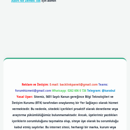
Aport Ne Demek Tdk
için
admin
bil giriş
betexpergiris.casino
betexper giriş
Reklam ve İletişim:
E-mail:
backlinkpaneli@gmail.com
Teams:
forumhizmeti@gmail.com
Whatsapp: 0262 606 0 726
Telegram: @karabul
Yasal Uyarı:
Sitemiz, 5651 Sayılı Kanun gereğince Bilgi Teknolojileri ve
İletişim Kurumu (BTK) tarafından onaylanmış bir Yer Sağlayıcı olarak hizmet
vermektedir. Bu nedenle, sitedeki içerikleri proaktif olarak denetleme veya
araştırma yükümlülüğümüz bulunmamaktadır. Ancak, üyelerimiz yazdıkları
içeriklerin sorumluluğunu taşımakta olup, siteye üye olarak bu sorumluluğu
kabul etmiş sayılırlar. Bu internet sitesi, herhangi bir marka, kurum veya