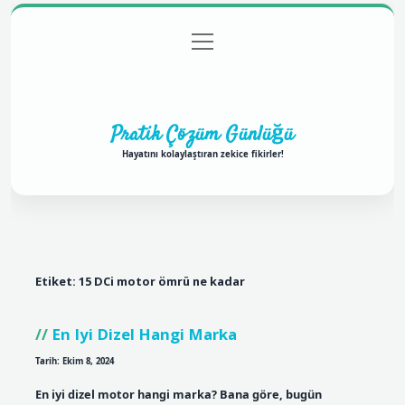
menüyü
Anasayfa
Gizlilik Politikası
Yasal Uyarı
aç
Hakkımızda
Pratik Çözüm Günlüğü
Hayatını kolaylaştıran zekice fikirler!
Etiket:
15 DCi motor ömrü ne kadar
En Iyi Dizel Hangi Marka
Tarih: Ekim 8, 2024
En iyi dizel motor hangi marka? Bana göre, bugün