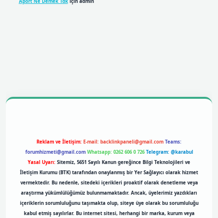
Aport Ne Demek Tdk
için
admin
bil giriş
betexpergiris.casino
betexper giriş
Reklam ve İletişim:
E-mail:
backlinkpaneli@gmail.com
Teams:
forumhizmeti@gmail.com
Whatsapp: 0262 606 0 726
Telegram: @karabul
Yasal Uyarı:
Sitemiz, 5651 Sayılı Kanun gereğince Bilgi Teknolojileri ve
İletişim Kurumu (BTK) tarafından onaylanmış bir Yer Sağlayıcı olarak hizmet
vermektedir. Bu nedenle, sitedeki içerikleri proaktif olarak denetleme veya
araştırma yükümlülüğümüz bulunmamaktadır. Ancak, üyelerimiz yazdıkları
içeriklerin sorumluluğunu taşımakta olup, siteye üye olarak bu sorumluluğu
kabul etmiş sayılırlar. Bu internet sitesi, herhangi bir marka, kurum veya