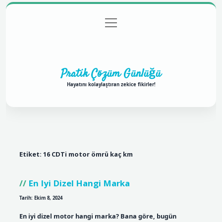
menüyü
Anasayfa
Gizlilik Politikası
Yasal Uyarı
aç
Hakkımızda
Pratik Çözüm Günlüğü
Hayatını kolaylaştıran zekice fikirler!
Etiket:
16 CDTi motor ömrü kaç km
En Iyi Dizel Hangi Marka
Tarih: Ekim 8, 2024
En iyi dizel motor hangi marka? Bana göre, bugün