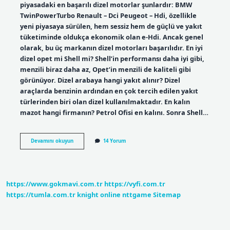
piyasadaki en başarılı dizel motorlar şunlardır: BMW
TwinPowerTurbo Renault – Dci Peugeot – Hdi, özellikle
yeni piyasaya sürülen, hem sessiz hem de güçlü ve yakıt
tüketiminde oldukça ekonomik olan e-Hdi. Ancak genel
olarak, bu üç markanın dizel motorları başarılıdır. En iyi
dizel opet mi Shell mi? Shell’in performansı daha iyi gibi,
menzili biraz daha az, Opet’in menzili de kaliteli gibi
görünüyor. Dizel arabaya hangi yakıt alınır? Dizel
araçlarda benzinin ardından en çok tercih edilen yakıt
türlerinden biri olan dizel kullanılmaktadır. En kalın
mazot hangi firmanın? Petrol Ofisi en kalını. Sonra Shell…
En
Devamını okuyun
14 Yorum
Iyi
Dizel
Hangi
Marka
https://www.gokmavi.com.tr
https://vyfi.com.tr
https://tumla.com.tr
knight online
nttgame
Sitemap