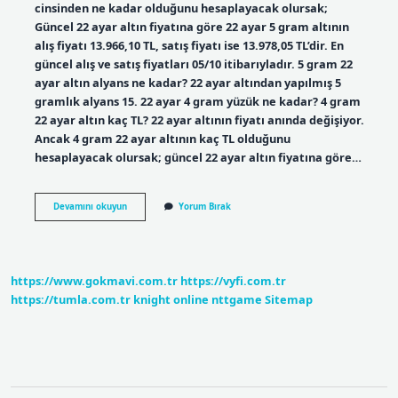
cinsinden ne kadar olduğunu hesaplayacak olursak;
Güncel 22 ayar altın fiyatına göre 22 ayar 5 gram altının
alış fiyatı 13.966,10 TL, satış fiyatı ise 13.978,05 TL’dir. En
güncel alış ve satış fiyatları 05/10 itibarıyladır. 5 gram 22
ayar altın alyans ne kadar? 22 ayar altından yapılmış 5
gramlık alyans 15. 22 ayar 4 gram yüzük ne kadar? 4 gram
22 ayar altın kaç TL? 22 ayar altının fiyatı anında değişiyor.
Ancak 4 gram 22 ayar altının kaç TL olduğunu
hesaplayacak olursak; güncel 22 ayar altın fiyatına göre…
22
Devamını okuyun
Yorum Bırak
Ayar
5
Gram
Yüzük
Kaç
https://www.gokmavi.com.tr
https://vyfi.com.tr
Para
https://tumla.com.tr
knight online
nttgame
Sitemap