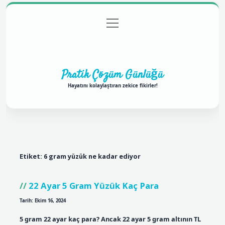
menüyü
Anasayfa
Gizlilik Politikası
Yasal Uyarı
aç
Hakkımızda
Pratik Çözüm Günlüğü
Hayatını kolaylaştıran zekice fikirler!
Etiket:
6 gram yüzük ne kadar ediyor
22 Ayar 5 Gram Yüzük Kaç Para
Tarih: Ekim 16, 2024
5 gram 22 ayar kaç para? Ancak 22 ayar 5 gram altının TL