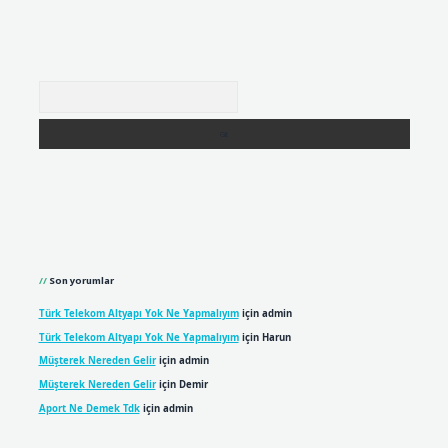
Arama
Son yorumlar
Türk Telekom Altyapı Yok Ne Yapmalıyım
için
admin
Türk Telekom Altyapı Yok Ne Yapmalıyım
için
Harun
Müşterek Nereden Gelir
için
admin
Müşterek Nereden Gelir
için
Demir
Aport Ne Demek Tdk
için
admin