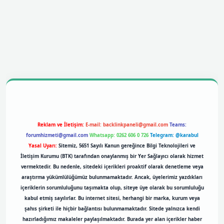
bil giriş
betexpergiris.casino
betexper giriş
Reklam ve İletişim:
E-mail:
backlinkpaneli@gmail.com
Teams:
forumhizmeti@gmail.com
Whatsapp: 0262 606 0 726
Telegram: @karabul
Yasal Uyarı:
Sitemiz, 5651 Sayılı Kanun gereğince Bilgi Teknolojileri ve
İletişim Kurumu (BTK) tarafından onaylanmış bir Yer Sağlayıcı olarak hizmet
vermektedir. Bu nedenle, sitedeki içerikleri proaktif olarak denetleme veya
araştırma yükümlülüğümüz bulunmamaktadır. Ancak, üyelerimiz yazdıkları
içeriklerin sorumluluğunu taşımakta olup, siteye üye olarak bu sorumluluğu
kabul etmiş sayılırlar. Bu internet sitesi, herhangi bir marka, kurum veya
şahıs şirketi ile hiçbir bağlantısı bulunmamaktadır. Sitede yalnızca kendi
hazırladığımız makaleler paylaşılmaktadır. Burada yer alan içerikler haber