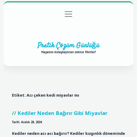
menüyü
Anasayfa
Gizlilik Politikası
Yasal Uyarı
aç
Hakkımızda
Pratik Çözüm Günlüğü
Hayatını kolaylaştıran zekice fikirler!
Etiket:
Acı çeken kedi miyavlar mı
Kediler Neden Bağırır Gibi Miyavlar
Tarih: Aralık 28, 2024
Kediler neden acı acı bağırır? Kediler kızgınlık döneminde