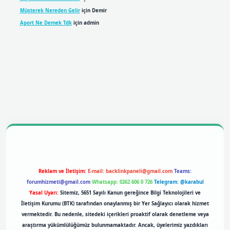
Müşterek Nereden Gelir
için
Demir
Aport Ne Demek Tdk
için
admin
bil giriş
betexpergiris.casino
betexper giriş
Reklam ve İletişim:
E-mail:
backlinkpaneli@gmail.com
Teams:
forumhizmeti@gmail.com
Whatsapp: 0262 606 0 726
Telegram: @karabul
Yasal Uyarı:
Sitemiz, 5651 Sayılı Kanun gereğince Bilgi Teknolojileri ve
İletişim Kurumu (BTK) tarafından onaylanmış bir Yer Sağlayıcı olarak hizmet
vermektedir. Bu nedenle, sitedeki içerikleri proaktif olarak denetleme veya
araştırma yükümlülüğümüz bulunmamaktadır. Ancak, üyelerimiz yazdıkları