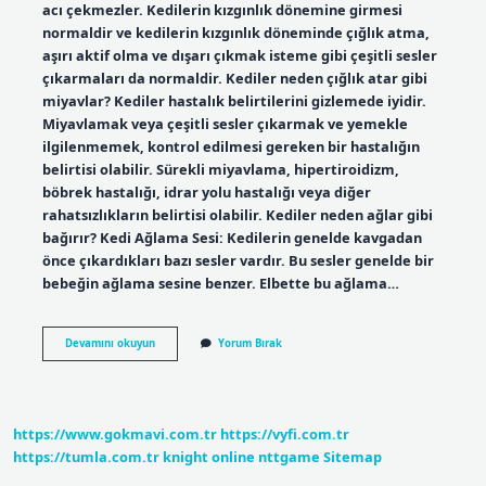
acı çekmezler. Kedilerin kızgınlık dönemine girmesi
normaldir ve kedilerin kızgınlık döneminde çığlık atma,
aşırı aktif olma ve dışarı çıkmak isteme gibi çeşitli sesler
çıkarmaları da normaldir. Kediler neden çığlık atar gibi
miyavlar? Kediler hastalık belirtilerini gizlemede iyidir.
Miyavlamak veya çeşitli sesler çıkarmak ve yemekle
ilgilenmemek, kontrol edilmesi gereken bir hastalığın
belirtisi olabilir. Sürekli miyavlama, hipertiroidizm,
böbrek hastalığı, idrar yolu hastalığı veya diğer
rahatsızlıkların belirtisi olabilir. Kediler neden ağlar gibi
bağırır? Kedi Ağlama Sesi: Kedilerin genelde kavgadan
önce çıkardıkları bazı sesler vardır. Bu sesler genelde bir
bebeğin ağlama sesine benzer. Elbette bu ağlama…
Kediler
Devamını okuyun
Yorum Bırak
Neden
Bağırır
Gibi
Miyavlar
https://www.gokmavi.com.tr
https://vyfi.com.tr
https://tumla.com.tr
knight online
nttgame
Sitemap