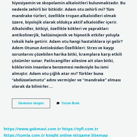
hiyosiyamin ve skopolamin alkaloitleri bulunmaktadır. Bu
nedenle zehirli bir bitkidir. Adam otu zehirli mi? Tüm
mandrake türleri, özellikle tropan alkaloidleri olmak
üzere, biyolojik olarak oldukça aktif alkaloidler içerir.
Alkaloidler, bitkiyi, özellikle kökleri ve yaprakları
antikolinerjik, halüsinojenik ve hipnotik etkiler yoluyla
toksik hale getirir. Adam otu hangi hastalıklara iyi gelir?
Adem Otunun Antioksidan Özellikleri: Stres ve kaygı
sorunlarını çözebilen harika bitki, kramplara karşı etkili
çözümler sunar. Patlıcangiller ailesine ait olan bitki,
köklerinin insanlara benzemesi nedeniyle bu ismi
almıştır. Adam otu çığlık atar mı? Türkler buna
“abdüsselamotu” adını vermişler ve “mandrake” elması
olarak da bilinirler.…
Adam
Devamını okuyun
Yorum Bırak
Otu
Zararli
Mi
https://www.gokmavi.com.tr
https://vyfi.com.tr
https://tumla.com.tr
knight online
nttgame
Sitemap