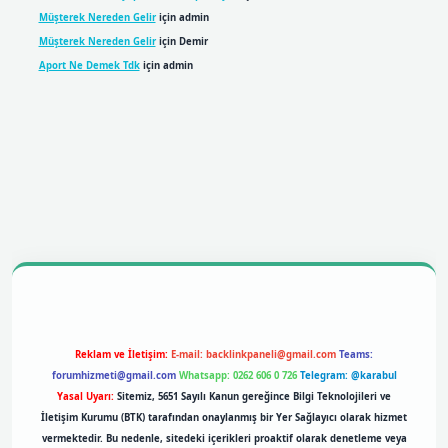
Müşterek Nereden Gelir
için
admin
Müşterek Nereden Gelir
için
Demir
Aport Ne Demek Tdk
için
admin
bil giriş
betexpergiris.casino
betexper giriş
Reklam ve İletişim:
E-mail:
backlinkpaneli@gmail.com
Teams:
forumhizmeti@gmail.com
Whatsapp: 0262 606 0 726
Telegram: @karabul
Yasal Uyarı:
Sitemiz, 5651 Sayılı Kanun gereğince Bilgi Teknolojileri ve
İletişim Kurumu (BTK) tarafından onaylanmış bir Yer Sağlayıcı olarak hizmet
vermektedir. Bu nedenle, sitedeki içerikleri proaktif olarak denetleme veya