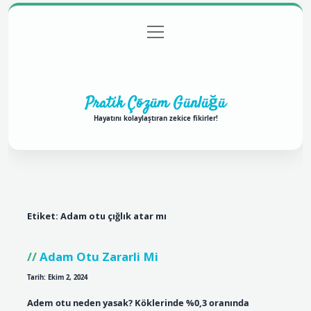
menüyü
Anasayfa
Gizlilik Politikası
Yasal Uyarı
aç
Hakkımızda
Pratik Çözüm Günlüğü
Hayatını kolaylaştıran zekice fikirler!
Etiket:
Adam otu çığlık atar mı
Adam Otu Zararli Mi
Tarih: Ekim 2, 2024
Adem otu neden yasak? Köklerinde %0,3 oranında