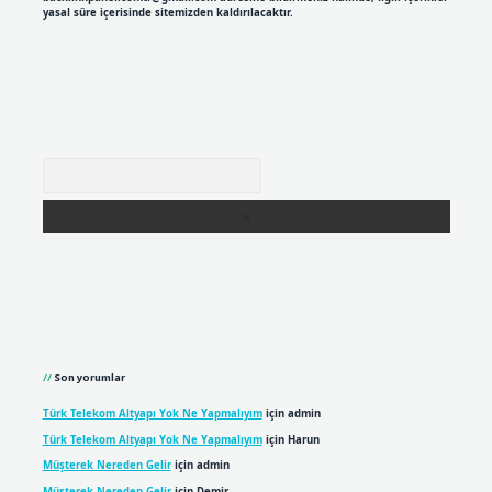
yasal süre içerisinde sitemizden kaldırılacaktır.
Arama
Son yorumlar
Türk Telekom Altyapı Yok Ne Yapmalıyım
için
admin
Türk Telekom Altyapı Yok Ne Yapmalıyım
için
Harun
Müşterek Nereden Gelir
için
admin
Müşterek Nereden Gelir
için
Demir