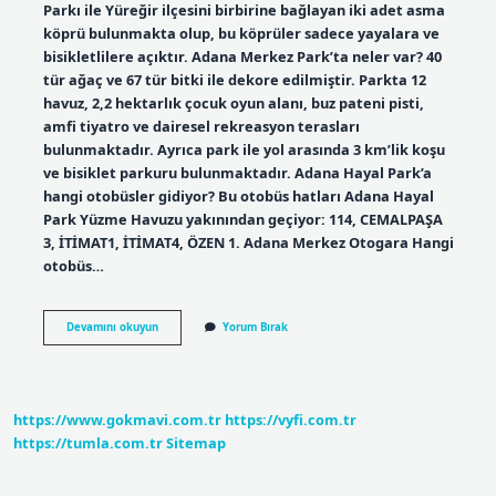
Parkı ile Yüreğir ilçesini birbirine bağlayan iki adet asma
köprü bulunmakta olup, bu köprüler sadece yayalara ve
bisikletlilere açıktır. Adana Merkez Park’ta neler var? 40
tür ağaç ve 67 tür bitki ile dekore edilmiştir. Parkta 12
havuz, 2,2 hektarlık çocuk oyun alanı, buz pateni pisti,
amfi tiyatro ve dairesel rekreasyon terasları
bulunmaktadır. Ayrıca park ile yol arasında 3 km’lik koşu
ve bisiklet parkuru bulunmaktadır. Adana Hayal Park’a
hangi otobüsler gidiyor? Bu otobüs hatları Adana Hayal
Park Yüzme Havuzu yakınından geçiyor: 114, CEMALPAŞA
3, İTİMAT1, İTİMAT4, ÖZEN 1. Adana Merkez Otogara Hangi
otobüs…
Adana
Devamını okuyun
Yorum Bırak
Merkez
Park
Hangi
Otobüs
Gider
https://www.gokmavi.com.tr
https://vyfi.com.tr
https://tumla.com.tr
Sitemap