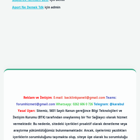
Aport Ne Demek Tdk
için
admin
obil giriş
betexpergiris.casino
betexper giriş
Reklam ve İletişim:
E-mail:
backlinkpaneli@gmail.com
Teams:
forumhizmeti@gmail.com
Whatsapp: 0262 606 0 726
Telegram: @karabul
Yasal Uyarı:
Sitemiz, 5651 Sayılı Kanun gereğince Bilgi Teknolojileri ve
İletişim Kurumu (BTK) tarafından onaylanmış bir Yer Sağlayıcı olarak hizmet
vermektedir. Bu nedenle, sitedeki içerikleri proaktif olarak denetleme veya
araştırma yükümlülüğümüz bulunmamaktadır. Ancak, üyelerimiz yazdıkları
içeriklerin sorumluluğunu taşımakta olup, siteye üye olarak bu sorumluluğu