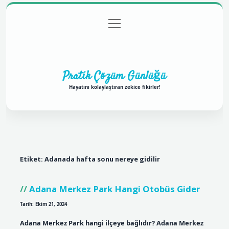
menüyü
Anasayfa
Gizlilik Politikası
Yasal Uyarı
aç
Hakkımızda
Pratik Çözüm Günlüğü
Hayatını kolaylaştıran zekice fikirler!
Etiket:
Adanada hafta sonu nereye gidilir
Adana Merkez Park Hangi Otobüs Gider
Tarih: Ekim 21, 2024
Adana Merkez Park hangi ilçeye bağlıdır? Adana Merkez