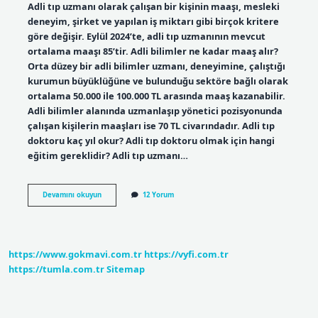
Adli tıp uzmanı olarak çalışan bir kişinin maaşı, mesleki
deneyim, şirket ve yapılan iş miktarı gibi birçok kritere
göre değişir. Eylül 2024’te, adli tıp uzmanının mevcut
ortalama maaşı 85’tir. Adli bilimler ne kadar maaş alır?
Orta düzey bir adli bilimler uzmanı, deneyimine, çalıştığı
kurumun büyüklüğüne ve bulunduğu sektöre bağlı olarak
ortalama 50.000 ile 100.000 TL arasında maaş kazanabilir.
Adli bilimler alanında uzmanlaşıp yönetici pozisyonunda
çalışan kişilerin maaşları ise 70 TL civarındadır. Adli tıp
doktoru kaç yıl okur? Adli tıp doktoru olmak için hangi
eğitim gereklidir? Adli tıp uzmanı…
Adli
Devamını okuyun
12 Yorum
Tıp
Ne
Kadar
Para
Alır
https://www.gokmavi.com.tr
https://vyfi.com.tr
https://tumla.com.tr
Sitemap