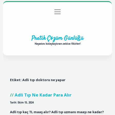
menüyü
Anasayfa
Gizlilik Politikası
Yasal Uyarı
aç
Hakkımızda
Pratik Çözüm Günlüğü
Hayatını kolaylaştıran zekice fikirler!
Etiket:
Adli tıp doktoru ne yapar
Adli Tıp Ne Kadar Para Alır
Tarih: Ekim 15, 2024
Adli tıp kaç TL maaş alır? Adli tıp uzmanı maaşı ne kadar?