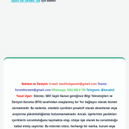
Aport Ne Demek Tdk
için
admin
bil giriş
betexpergiris.casino
betexper giriş
Reklam ve İletişim:
E-mail:
backlinkpaneli@gmail.com
Teams:
forumhizmeti@gmail.com
Whatsapp: 0262 606 0 726
Telegram: @karabul
Yasal Uyarı:
Sitemiz, 5651 Sayılı Kanun gereğince Bilgi Teknolojileri ve
İletişim Kurumu (BTK) tarafından onaylanmış bir Yer Sağlayıcı olarak hizmet
vermektedir. Bu nedenle, sitedeki içerikleri proaktif olarak denetleme veya
araştırma yükümlülüğümüz bulunmamaktadır. Ancak, üyelerimiz yazdıkları
içeriklerin sorumluluğunu taşımakta olup, siteye üye olarak bu sorumluluğu
kabul etmiş sayılırlar. Bu internet sitesi, herhangi bir marka, kurum veya