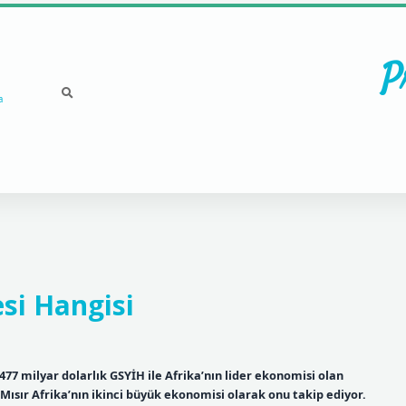
P
a
si Hangisi
 477 milyar dolarlık GSYİH ile Afrika’nın lider ekonomisi olan
 Mısır Afrika’nın ikinci büyük ekonomisi olarak onu takip ediyor.