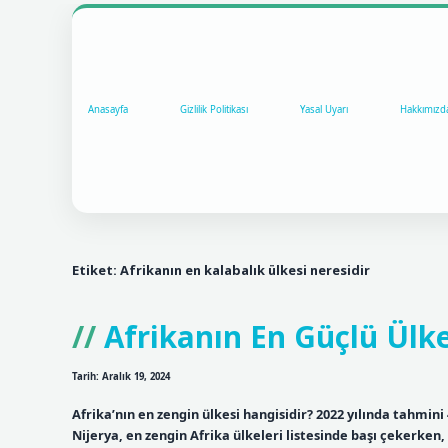
Anasayfa
Gizlilik Politikası
Yasal Uyarı
Hakkımızd
Etiket:
Afrikanın en kalabalık ülkesi neresidir
Afrikanın En Güçlü Ülke
Tarih: Aralık 19, 2024
Afrika’nın en zengin ülkesi hangisidir? 2022 yılında tahmini
Nijerya, en zengin Afrika ülkeleri listesinde başı çekerken,