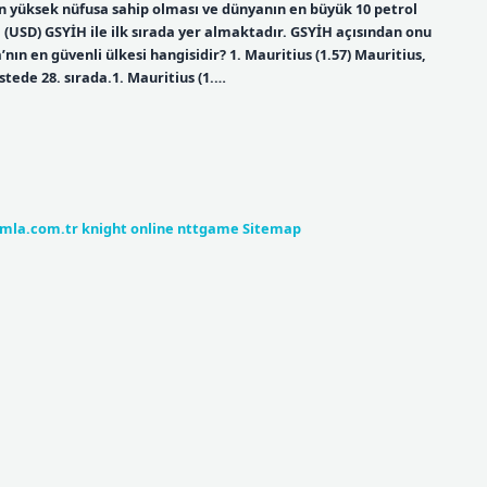
 en yüksek nüfusa sahip olması ve dünyanın en büyük 10 petrol
 (USD) GSYİH ile ilk sırada yer almaktadır. GSYİH açısından onu
nın en güvenli ülkesi hangisidir? 1. Mauritius (1.57) Mauritius,
istede 28. sırada.1. Mauritius (1.…
umla.com.tr
knight online
nttgame
Sitemap