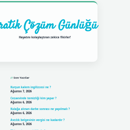
ratik Çözüm Günlüğü
Hayatını kolaylaştıran zekice fikirler!
Sidebar
ilbet mobil giriş
betexpergir
Son Yazılar
Kurşun kalem ingilizcesi ne ?
Ağustos 7, 2026
Cezaevinde temizliği kim yapar ?
Ağustos 6, 2026
Kulağa alınan darbe sonrası ne yapılmalı ?
Ağustos 6, 2026
Avcılık belgesinin vergisi ne kadardır ?
Ağustos 5, 2026