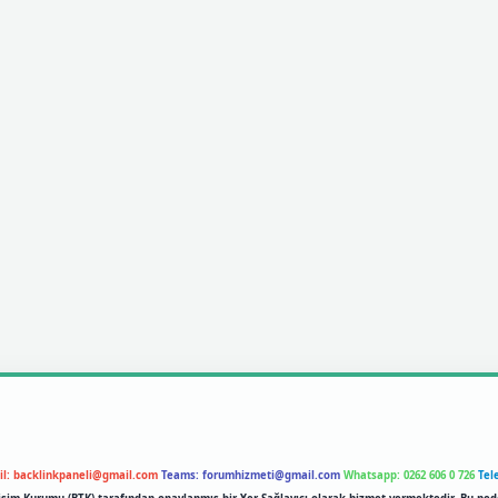
il:
backlinkpaneli@gmail.com
Teams:
forumhizmeti@gmail.com
Whatsapp: 0262 606 0 726
Tel