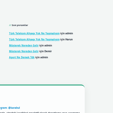
Son yorumlar
Türk Telekom Altyapı Yok Ne Yapmalıyım
için
admin
Türk Telekom Altyapı Yok Ne Yapmalıyım
için
Harun
Müşterek Nereden Gelir
için
admin
Müşterek Nereden Gelir
için
Demir
Aport Ne Demek Tdk
için
admin
egram: @karabul