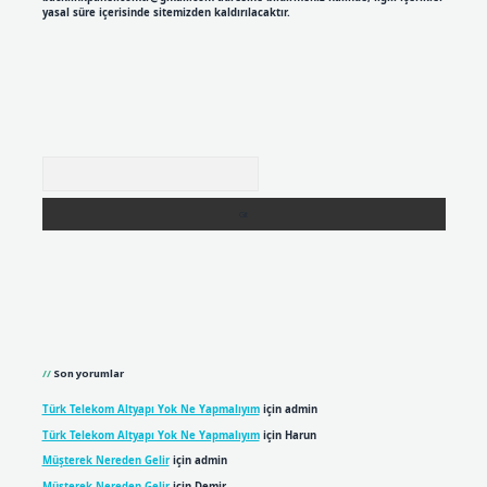
yasal süre içerisinde sitemizden kaldırılacaktır.
Arama
Son yorumlar
Türk Telekom Altyapı Yok Ne Yapmalıyım
için
admin
Türk Telekom Altyapı Yok Ne Yapmalıyım
için
Harun
Müşterek Nereden Gelir
için
admin
Müşterek Nereden Gelir
için
Demir