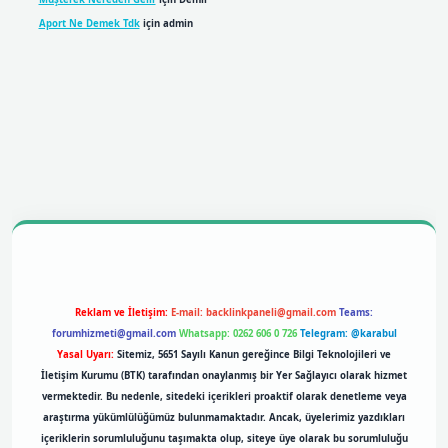
Aport Ne Demek Tdk
için
admin
obil giriş
betexpergiris.casino
betexper giriş
Reklam ve İletişim:
E-mail:
backlinkpaneli@gmail.com
Teams:
forumhizmeti@gmail.com
Whatsapp: 0262 606 0 726
Telegram: @karabul
Yasal Uyarı:
Sitemiz, 5651 Sayılı Kanun gereğince Bilgi Teknolojileri ve
İletişim Kurumu (BTK) tarafından onaylanmış bir Yer Sağlayıcı olarak hizmet
vermektedir. Bu nedenle, sitedeki içerikleri proaktif olarak denetleme veya
araştırma yükümlülüğümüz bulunmamaktadır. Ancak, üyelerimiz yazdıkları
içeriklerin sorumluluğunu taşımakta olup, siteye üye olarak bu sorumluluğu