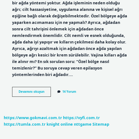
bir ağda yöntemi yoktur. Ağda işleminin neden olduğu
ağrı; cilt hassasiyetine, uygulama alanına ve kişisel ağrı
eşiğine bağlı olarak değişebilmektedir. Özel bölgeye ağda
yaparken acımaması için ne yapmalı? Ayrıca, ağdadan
sonra cilt tahrişini önlemek için ağdadan önce
nemlendirmek önemlidir. Cilt nemli ve esnek olduğunda,
ağda daha iyi yapışır ve kılların çekilmesi daha kolay olur.
Ayrıca, ağrıyı azaltmak için ağdadan önce ağda yapılan
bölgeye ağrı kesici bir krem ​​sürülebilir. Vajina kılları ağda
ile alınır mı? En sık sorulan soru: “Özel bölge nasıl
temizlenir?” Bu soruya cevap veren epilasyon
yöntemlerinden biri ağdadır.…
Özel
Devamını okuyun
14 Yorum
Bölgeye
Ağda
Yapmak
Acıtır
Mı
https://www.gokmavi.com.tr
https://vyfi.com.tr
https://tumla.com.tr
knight online
nttgame
Sitemap