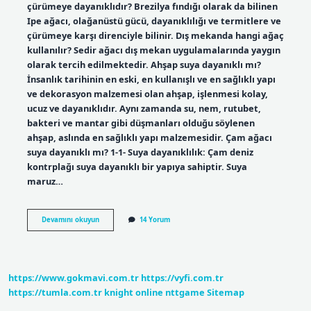
çürümeye dayanıklıdır? Brezilya fındığı olarak da bilinen
Ipe ağacı, olağanüstü gücü, dayanıklılığı ve termitlere ve
çürümeye karşı direnciyle bilinir. Dış mekanda hangi ağaç
kullanılır? Sedir ağacı dış mekan uygulamalarında yaygın
olarak tercih edilmektedir. Ahşap suya dayanıklı mı?
İnsanlık tarihinin en eski, en kullanışlı ve en sağlıklı yapı
ve dekorasyon malzemesi olan ahşap, işlenmesi kolay,
ucuz ve dayanıklıdır. Aynı zamanda su, nem, rutubet,
bakteri ve mantar gibi düşmanları olduğu söylenen
ahşap, aslında en sağlıklı yapı malzemesidir. Çam ağacı
suya dayanıklı mı? 1-1- Suya dayanıklılık: Çam deniz
kontrplağı suya dayanıklı bir yapıya sahiptir. Suya
maruz…
Hangi
Devamını okuyun
14 Yorum
Ağaç
Suya
Dayanıklı
https://www.gokmavi.com.tr
https://vyfi.com.tr
https://tumla.com.tr
knight online
nttgame
Sitemap