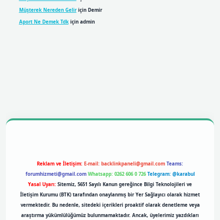
Müşterek Nereden Gelir
için
Demir
Aport Ne Demek Tdk
için
admin
obil giriş
betexpergiris.casino
betexper giriş
Reklam ve İletişim:
E-mail:
backlinkpaneli@gmail.com
Teams:
forumhizmeti@gmail.com
Whatsapp: 0262 606 0 726
Telegram: @karabul
Yasal Uyarı:
Sitemiz, 5651 Sayılı Kanun gereğince Bilgi Teknolojileri ve
İletişim Kurumu (BTK) tarafından onaylanmış bir Yer Sağlayıcı olarak hizmet
vermektedir. Bu nedenle, sitedeki içerikleri proaktif olarak denetleme veya
araştırma yükümlülüğümüz bulunmamaktadır. Ancak, üyelerimiz yazdıkları