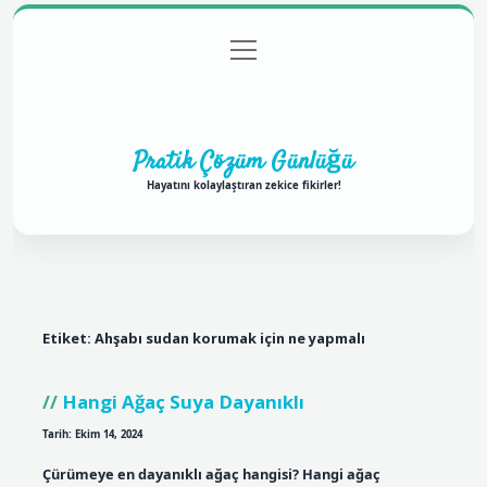
menüyü
Anasayfa
Gizlilik Politikası
Yasal Uyarı
aç
Hakkımızda
Pratik Çözüm Günlüğü
Hayatını kolaylaştıran zekice fikirler!
Etiket:
Ahşabı sudan korumak için ne yapmalı
Hangi Ağaç Suya Dayanıklı
Tarih: Ekim 14, 2024
Çürümeye en dayanıklı ağaç hangisi? Hangi ağaç