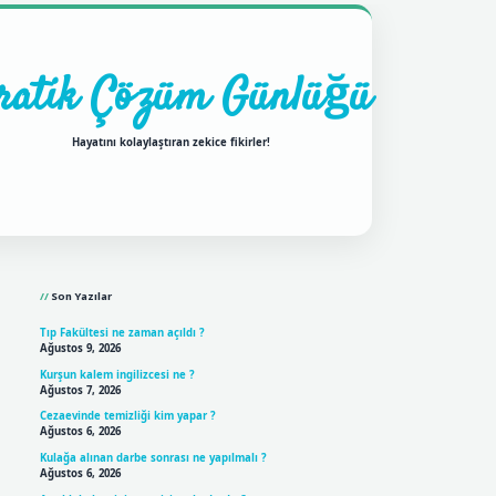
ratik Çözüm Günlüğü
Hayatını kolaylaştıran zekice fikirler!
Sidebar
ilbet mobil giriş
betexpergir
Son Yazılar
Tıp Fakültesi ne zaman açıldı ?
Ağustos 9, 2026
Kurşun kalem ingilizcesi ne ?
Ağustos 7, 2026
Cezaevinde temizliği kim yapar ?
Ağustos 6, 2026
Kulağa alınan darbe sonrası ne yapılmalı ?
Ağustos 6, 2026