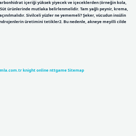
karbonhidrat içeriği yüksek yiyecek ve içeceklerden (örneğin kola,
2- Süt ürünlerinde mutlaka belirlenmelidir. Tam yağlı peynir, krema,
çınılmalıdır. Sivilceli yüzler ne yememeli? Şeker, vücudun insülin
rojenlerin üretimini tetikler2. Bu nedenle, akneye meyilli cilde
umla.com.tr
knight online
nttgame
Sitemap