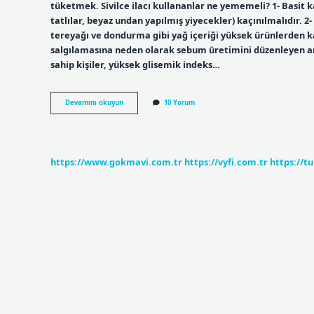
tüketmek. Sivilce ilacı kullananlar ne yememeli? 1- Basit 
tatlılar, beyaz undan yapılmış yiyecekler) kaçınılmalıdır. 
tereyağı ve dondurma gibi yağ içeriği yüksek ürünlerden ka
salgılamasına neden olarak sebum üretimini düzenleyen and
sahip kişiler, yüksek glisemik indeks…
Akne
Devamını okuyun
10 Yorum
Tedavisinde
Ne
Yenmez
https://www.gokmavi.com.tr
https://vyfi.com.tr
https://t