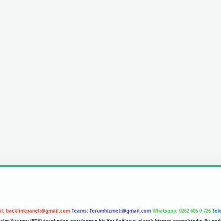
il:
backlinkpaneli@gmail.com
Teams:
forumhizmeti@gmail.com
Whatsapp: 0262 606 0 726
Tel