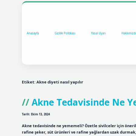
Anasayfa
Gizlilik Politikası
Yasal Uyarı
Hakkımızd
Etiket:
Akne diyeti nasıl yapılır
Akne Tedavisinde Ne 
Tarih: Ekim 13, 2024
Akne tedavisinde ne yememeli? Özetle sivilceler için öneri
rafine şeker, süt ürünleri ve rafine yağlardan uzak durmak,