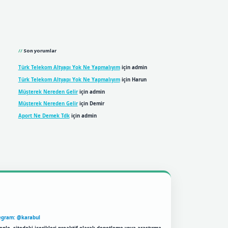
Son yorumlar
Türk Telekom Altyapı Yok Ne Yapmalıyım
için
admin
Türk Telekom Altyapı Yok Ne Yapmalıyım
için
Harun
Müşterek Nereden Gelir
için
admin
Müşterek Nereden Gelir
için
Demir
Aport Ne Demek Tdk
için
admin
egram: @karabul