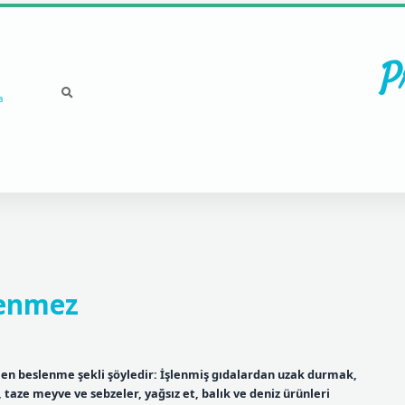
P
a
Yenmez
len beslenme şekli şöyledir: İşlenmiş gıdalardan uzak durmak,
 taze meyve ve sebzeler, yağsız et, balık ve deniz ürünleri