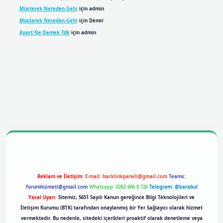
Müşterek Nereden Gelir
için
admin
Müşterek Nereden Gelir
için
Demir
Aport Ne Demek Tdk
için
admin
exper giriş
Reklam ve İletişim:
E-mail:
backlinkpaneli@gmail.com
Teams:
forumhizmeti@gmail.com
Whatsapp: 0262 606 0 726
Telegram: @karabul
Yasal Uyarı:
Sitemiz, 5651 Sayılı Kanun gereğince Bilgi Teknolojileri ve
İletişim Kurumu (BTK) tarafından onaylanmış bir Yer Sağlayıcı olarak hizmet
vermektedir. Bu nedenle, sitedeki içerikleri proaktif olarak denetleme veya