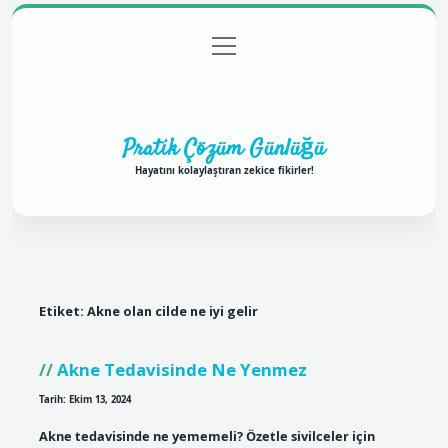
menüyü
Anasayfa
Gizlilik Politikası
Yasal Uyarı
aç
Hakkımızda
Pratik Çözüm Günlüğü
Hayatını kolaylaştıran zekice fikirler!
Etiket:
Akne olan cilde ne iyi gelir
Akne Tedavisinde Ne Yenmez
Tarih: Ekim 13, 2024
Akne tedavisinde ne yememeli? Özetle sivilceler için