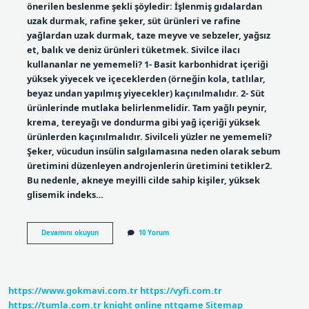
önerilen beslenme şekli şöyledir: İşlenmiş gıdalardan
uzak durmak, rafine şeker, süt ürünleri ve rafine
yağlardan uzak durmak, taze meyve ve sebzeler, yağsız
et, balık ve deniz ürünleri tüketmek. Sivilce ilacı
kullananlar ne yememeli? 1- Basit karbonhidrat içeriği
yüksek yiyecek ve içeceklerden (örneğin kola, tatlılar,
beyaz undan yapılmış yiyecekler) kaçınılmalıdır. 2- Süt
ürünlerinde mutlaka belirlenmelidir. Tam yağlı peynir,
krema, tereyağı ve dondurma gibi yağ içeriği yüksek
ürünlerden kaçınılmalıdır. Sivilceli yüzler ne yememeli?
Şeker, vücudun insülin salgılamasına neden olarak sebum
üretimini düzenleyen androjenlerin üretimini tetikler2.
Bu nedenle, akneye meyilli cilde sahip kişiler, yüksek
glisemik indeks…
Akne
Devamını okuyun
10 Yorum
Tedavisinde
Ne
Yenmez
https://www.gokmavi.com.tr
https://vyfi.com.tr
https://tumla.com.tr
knight online
nttgame
Sitemap