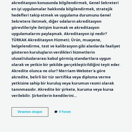
akreditasyon konusunda bilgilendirmek, Genel Sekreteri
en iyi uygulamalar hakkında bilgilendirmek, stratejik
hedefleri takip etmek ve uygulama durumunu Genel
Sekretere iletmek, diğer odaların akreditasyon
görevlileriyle iletişim kurmak ve akreditasyon
uygulamalarını paylaşmak. Akreditasyon işi nedir?
TÜRKAK Akreditasyon Hizmeti; Ürün, muayene,
belgelendirme, test ve kalibrasyon gibi alanlarda faaliyet
gösteren kuruluşların verdikleri hizmetlerin
ulusal/uluslararası kabul görmüş standartlara uygun
olarak ve yetkin bir şekilde gerçekleştirildiğini teyit eder.
Akredite olunca ne olur? Merriam-Webster’a göre
akredite, belirli bir tür sertifika veya diploma verme
yetkisine sahip bir kuruluş veya kurumun resmi olarak
tanınmasıdır. Akredite bir şirkete, kuruma veya kursa
verilebilir. Şirketlerin kendilerini…
Akreditasyon
Devamını okuyun
8 Yorum
Personeli
Ne
Iş
Yapar