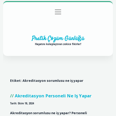
menüyü
Anasayfa
Gizlilik Politikası
Yasal Uyarı
aç
Hakkımızda
Pratik Çözüm Günlüğü
Hayatını kolaylaştıran zekice fikirler!
Etiket:
Akreditasyon sorumlusu ne iş yapar
Akreditasyon Personeli Ne Iş Yapar
Tarih: Ekim 18, 2024
Akreditasyon sorumlusu ne iş yapar? Personeli