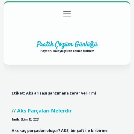
menüyü
Anasayfa
Gizlilik Politikası
Yasal Uyarı
aç
Hakkımızda
Pratik Çözüm Günlüğü
Hayatını kolaylaştıran zekice fikirler!
Etiket:
Aks arızası şanzımana zarar verir mi
Aks Parçaları Nelerdir
Tarih: Ekim 12, 2024
Aks kaç parçadan oluşur? AKS, bir şaft ile birbirine