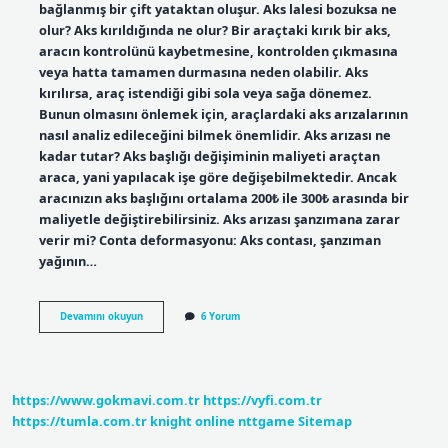
bağlanmış bir çift yataktan oluşur. Aks lalesi bozuksa ne
olur? Aks kırıldığında ne olur? Bir araçtaki kırık bir aks,
aracın kontrolünü kaybetmesine, kontrolden çıkmasına
veya hatta tamamen durmasına neden olabilir. Aks
kırılırsa, araç istendiği gibi sola veya sağa dönemez.
Bunun olmasını önlemek için, araçlardaki aks arızalarının
nasıl analiz edileceğini bilmek önemlidir. Aks arızası ne
kadar tutar? Aks başlığı değişiminin maliyeti araçtan
araca, yani yapılacak işe göre değişebilmektedir. Ancak
aracınızın aks başlığını ortalama 200₺ ile 300₺ arasında bir
maliyetle değiştirebilirsiniz. Aks arızası şanzımana zarar
verir mi? Conta deformasyonu: Aks contası, şanzıman
yağının…
Aks
Devamını okuyun
6 Yorum
Parçaları
Nelerdir
https://www.gokmavi.com.tr
https://vyfi.com.tr
https://tumla.com.tr
knight online
nttgame
Sitemap