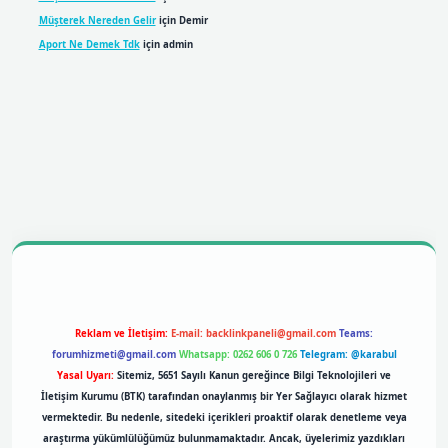
Müşterek Nereden Gelir
için
Demir
Aport Ne Demek Tdk
için
admin
obil giriş
betexpergiris.casino
betexper giriş
Reklam ve İletişim:
E-mail:
backlinkpaneli@gmail.com
Teams:
forumhizmeti@gmail.com
Whatsapp: 0262 606 0 726
Telegram: @karabul
Yasal Uyarı:
Sitemiz, 5651 Sayılı Kanun gereğince Bilgi Teknolojileri ve
İletişim Kurumu (BTK) tarafından onaylanmış bir Yer Sağlayıcı olarak hizmet
vermektedir. Bu nedenle, sitedeki içerikleri proaktif olarak denetleme veya
araştırma yükümlülüğümüz bulunmamaktadır. Ancak, üyelerimiz yazdıkları