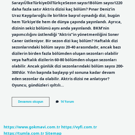
SarayıÜlkeTürkiyeDilTürkçeSezon sayısı1Bölüm sayısı1220
daha fazla satır Aktris dizisi kaç bölüm? Pınar Deniz’in
Uraz Kaygılaroğlu ile birlikte başrol oynadığı dizi, bugün
hem Türkiye’de hem de dünya çapında yayınlandı. Ayrıca,
dizinin sekiz bölümü aynı anda yayınlandı. BKM’nin
yapımcılığını üstlendiği “Aktris”in yönetmenliğini Soner
Caner üstleniyor. Bir sezon dizi kaç bölüm? Haftalık dizi
sezonlarındaki bölüm sayısı 20-40 arasındadır, ancak bazı
dizilerin birden fazla bölümden oluşan sezonları olabilir
veya haftalık dizilerin 60-80 bölümden oluşan sezonları
olabilir. Ancak günlük dizi sezonlarındaki bölüm sayısı 200-
300’dür. Yılın başında başlayıp yıl sonuna kadar devam
eden sezonlar da olabilir. Aktris dizisi ne anlatıyor?
Oyuncu, gündüzleri ışıltılı…
Artist
Devamını okuyun
14 Yorum
Dizi
Kaç
Bölüm
https://www.gokmavi.com.tr
https://vyfi.com.tr
https://tumla.com.tr
Sitemap