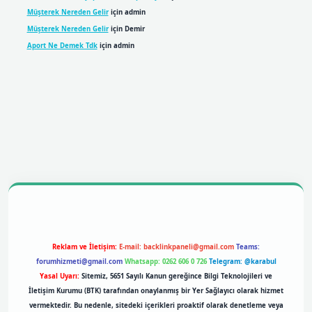
Müşterek Nereden Gelir
için
admin
Müşterek Nereden Gelir
için
Demir
Aport Ne Demek Tdk
için
admin
bil giriş
betexpergiris.casino
betexper giriş
Reklam ve İletişim:
E-mail:
backlinkpaneli@gmail.com
Teams:
forumhizmeti@gmail.com
Whatsapp: 0262 606 0 726
Telegram: @karabul
Yasal Uyarı:
Sitemiz, 5651 Sayılı Kanun gereğince Bilgi Teknolojileri ve
İletişim Kurumu (BTK) tarafından onaylanmış bir Yer Sağlayıcı olarak hizmet
vermektedir. Bu nedenle, sitedeki içerikleri proaktif olarak denetleme veya