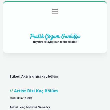
menüyü
Anasayfa
Gizlilik Politikası
Yasal Uyarı
aç
Hakkımızda
Pratik Çözüm Günlüğü
Hayatını kolaylaştıran zekice fikirler!
Etiket:
Aktris dizisi kaç bölüm
Artist Dizi Kaç Bölüm
Tarih: Ekim 12, 2024
Artist kaç bölüm? Sanatçı