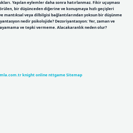
lukları. Yapılan eylemler daha sonra hatırlanmaz. Fikir uçuşması
görülen, bir düşünceden diğerine ve konuşmaya hızlı geçişleri
r ve mantıksal veya dilbilgisi bağlantılarından yoksun bir düşünme
ryantasyon nedir psikolojide? Dezoriyantasyon: Yer, zaman ve
lgılayamama ve tepki vermeme. Alacakaranlık neden olur?
umla.com.tr
knight online
nttgame
Sitemap