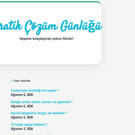
ratik Çözüm Günlüğü
Hayatını kolaylaştıran zekice fikirler!
Sidebar
ilbet mobil giriş
betexpergir
Son Yazılar
Cezaevinde temizliği kim yapar ?
Ağustos 6, 2026
Kulağa alınan darbe sonrası ne yapılmalı ?
Ağustos 6, 2026
Avcılık belgesinin vergisi ne kadardır ?
Ağustos 5, 2026
73 hangi sayıya bölünür ?
Ağustos 3, 2026