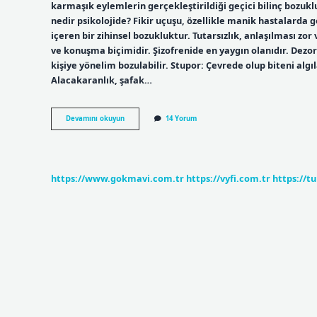
karmaşık eylemlerin gerçekleştirildiği geçici bilinç bozuk
nedir psikolojide? Fikir uçuşu, özellikle manik hastalarda 
içeren bir zihinsel bozukluktur. Tutarsızlık, anlaşılması zo
ve konuşma biçimidir. Şizofrenide en yaygın olanıdır. Dezo
kişiye yönelim bozulabilir. Stupor: Çevrede olup biteni a
Alacakaranlık, şafak…
Alacakaranlık
Devamını okuyun
14 Yorum
Durumu
Nedir
Psikoloji
https://www.gokmavi.com.tr
https://vyfi.com.tr
https://t