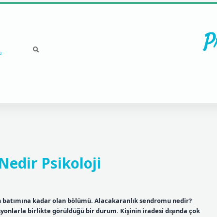
P
a
edir Psikoloji
 batımına kadar olan bölümü. Alacakaranlık sendromu nedir?
yonlarla birlikte görüldüğü bir durum. Kişinin iradesi dışında çok