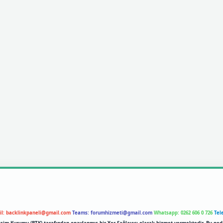
il:
backlinkpaneli@gmail.com
Teams:
forumhizmeti@gmail.com
Whatsapp: 0262 606 0 726
Tel