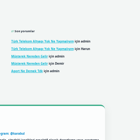
Son yorumlar
Türk Telekom Altyapı Yok Ne Yapmalıyım
için
admin
Türk Telekom Altyapı Yok Ne Yapmalıyım
için
Harun
Müşterek Nereden Gelir
için
admin
Müşterek Nereden Gelir
için
Demir
Aport Ne Demek Tdk
için
admin
egram: @karabul