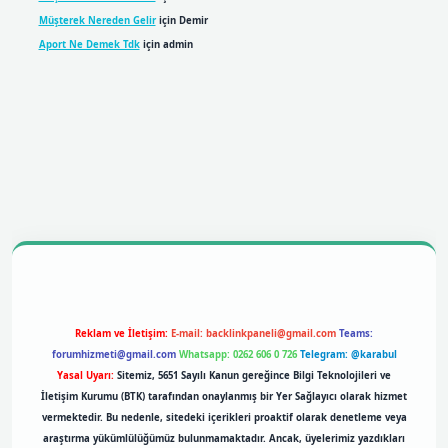
Müşterek Nereden Gelir
için
Demir
Aport Ne Demek Tdk
için
admin
obil giriş
betexpergiris.casino
betexper giriş
Reklam ve İletişim:
E-mail:
backlinkpaneli@gmail.com
Teams:
forumhizmeti@gmail.com
Whatsapp: 0262 606 0 726
Telegram: @karabul
Yasal Uyarı:
Sitemiz, 5651 Sayılı Kanun gereğince Bilgi Teknolojileri ve
İletişim Kurumu (BTK) tarafından onaylanmış bir Yer Sağlayıcı olarak hizmet
vermektedir. Bu nedenle, sitedeki içerikleri proaktif olarak denetleme veya
araştırma yükümlülüğümüz bulunmamaktadır. Ancak, üyelerimiz yazdıkları