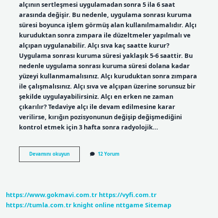
alçının sertleşmesi uygulamadan sonra 5 ila 6 saat
arasında değişir. Bu nedenle, uygulama sonrası kuruma
süresi boyunca işlem görmüş alan kullanılmamalıdır. Alçı
kuruduktan sonra zımpara ile düzeltmeler yapılmalı ve
alçıpan uygulanabilir. Alçı sıva kaç saatte kurur?
Uygulama sonrası kuruma süresi yaklaşık 5-6 saattir. Bu
nedenle uygulama sonrası kuruma süresi dolana kadar
yüzeyi kullanmamalısınız. Alçı kuruduktan sonra zımpara
ile çalışmalısınız. Alçı sıva ve alçıpan üzerine sorunsuz bir
şekilde uygulayabilirsiniz. Alçı en erken ne zaman
çıkarılır? Tedaviye alçı ile devam edilmesine karar
verilirse, kırığın pozisyonunun değişip değişmediğini
kontrol etmek için 3 hafta sonra radyolojik…
Alçı
Devamını okuyun
12 Yorum
Kaç
Saatte
https://www.gokmavi.com.tr
https://vyfi.com.tr
https://tumla.com.tr
knight online
nttgame
Sitemap