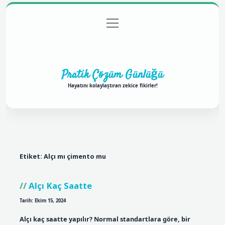
menüyü
Anasayfa
Gizlilik Politikası
Yasal Uyarı
aç
Hakkımızda
Pratik Çözüm Günlüğü
Hayatını kolaylaştıran zekice fikirler!
Etiket:
Alçı mı çimento mu
Alçı Kaç Saatte
Tarih: Ekim 15, 2024
Alçı kaç saatte yapılır? Normal standartlara göre, bir