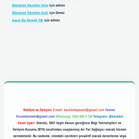
Müşterek Nereden Gelir
için
admin
Müşterek Nereden Gelir
için
Demir
Aport Ne Demek Tdk
için
admin
obil giriş
betexpergiris.casino
betexper giriş
Reklam ve İletişim:
E-mail:
backlinkpaneli@gmail.com
Teams:
forumhizmeti@gmail.com
Whatsapp: 0262 606 0 726
Telegram: @karabul
Yasal Uyarı:
Sitemiz, 5651 Sayılı Kanun gereğince Bilgi Teknolojileri ve
İletişim Kurumu (BTK) tarafından onaylanmış bir Yer Sağlayıcı olarak hizmet
vermektedir. Bu nedenle, sitedeki içerikleri proaktif olarak denetleme veya