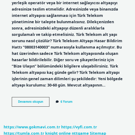
yerleşik operatör veya bir internet sağlayıcısı altyapıyı
adresinize teslim etmelidir. Adresinizde veya binanızda
internet altyapısı sağlanması için Türk Telekom
yönetimine bir talepte bulunmalısınız. Dilekçenizden
sonra, adresinizdeki altyapıyı düzenli aralıklarla
sorgulamalı ve takip etmelisiniz. Türk Telekom alt yapı
sorunu nasıl çözülür? Türk Telekom Altyapı Hasar Bildirim
Hattı “08003140003” numarasıyla kullanıma açılmıştır. Bu
hat üzerinden sadece Türk Telekom altyapısında oluşan
hasarlar bildirilebilir. Diğer soru ve şikayetleriniz için
“Bize Ulaşın” bölümündeki bilgilere ulaşabilirsiniz. Türk
Telekom altyapısı kaç günde gelir? Türk Telekom altyapı
işlerinin genel zaman dilimleri şu şekildedir: Yeni bölgede
altyapı kurulumu: 30-60 gün. Mevcut altyapının…
Türk
Devamını okuyun
6 Yorum
Telekom
Altyapı
Yok
Ne
Yapmalıyım
https://www.gokmavi.com.tr
https://vyfi.com.tr
https://tumla.com.tr
knight online
nttgame
Sitemap