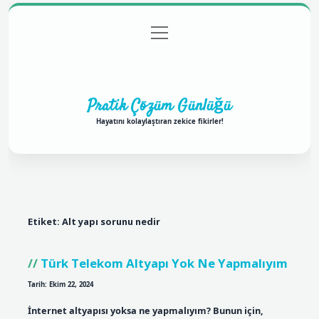
menüyü
Anasayfa
Gizlilik Politikası
Yasal Uyarı
aç
Hakkımızda
Pratik Çözüm Günlüğü
Hayatını kolaylaştıran zekice fikirler!
Etiket:
Alt yapı sorunu nedir
Türk Telekom Altyapı Yok Ne Yapmalıyım
Tarih: Ekim 22, 2024
İnternet altyapısı yoksa ne yapmalıyım? Bunun için,