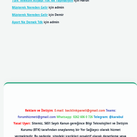
Türk Telekom Altyapı Yok Ne Yapmalıyım
için
Harun
Müşterek Nereden Gelir
için
admin
Müşterek Nereden Gelir
için
Demir
Aport Ne Demek Tdk
için
admin
obil giriş
betexpergiris.casino
betexper giriş
Reklam ve İletişim:
E-mail:
backlinkpaneli@gmail.com
Teams:
forumhizmeti@gmail.com
Whatsapp: 0262 606 0 726
Telegram: @karabul
Yasal Uyarı:
Sitemiz, 5651 Sayılı Kanun gereğince Bilgi Teknolojileri ve İletişim
Kurumu (BTK) tarafından onaylanmış bir Yer Sağlayıcı olarak hizmet
vermektedir. Bu nedenle, sitedeki içerikleri proaktif olarak denetleme veya