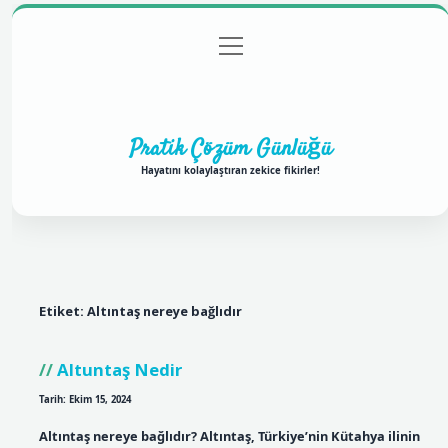
menüyü
Anasayfa
Gizlilik Politikası
Yasal Uyarı
aç
Hakkımızda
Pratik Çözüm Günlüğü
Hayatını kolaylaştıran zekice fikirler!
Etiket:
Altıntaş nereye bağlıdır
Altuntaş Nedir
Tarih: Ekim 15, 2024
Altıntaş nereye bağlıdır? Altıntaş, Türkiye’nin Kütahya ilinin