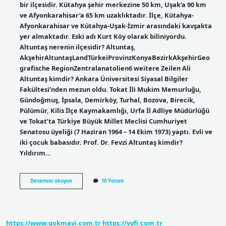
bir ilçesidir. Kütahya şehir merkezine 50 km, Uşak’a 90 km
ve Afyonkarahisar’a 65 km uzaklıktadır. İlçe, Kütahya-
Afyonkarahisar ve Kütahya-Uşak-İzmir arasındaki kavşakta
yer almaktadır. Eski adı Kurt Köy olarak biliniyordu.
Altuntaş nerenin ilçesidir? Altuntaş,
AkşehirAltuntaşLandTürkeiProvinzKonyaBezirkAkşehirGeo
grafische RegionZentralanatolien6 weitere Zeilen Ali
Altuntaş kimdir? Ankara Üniversitesi Siyasal Bilgiler
Fakültesi’nden mezun oldu. Tokat İli Mukim Memurluğu,
Gündoğmuş, İpsala, Demirköy, Turhal, Bozova, Birecik,
Pülümür, Kilis İlçe Kaymakamlığı, Urfa İl Adliye Müdürlüğü
ve Tokat’ta Türkiye Büyük Millet Meclisi Cumhuriyet
Senatosu üyeliği (7 Haziran 1964 – 14 Ekim 1973) yaptı. Evli ve
iki çocuk babasıdır. Prof. Dr. Fevzi Altuntaş kimdir?
Yıldırım…
Altuntaş
Devamını okuyun
10 Yorum
Nedir
https://www.gokmavi.com.tr
https://vyfi.com.tr