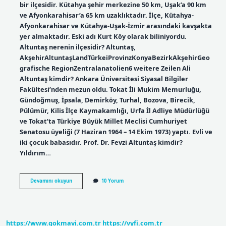
bir ilçesidir. Kütahya şehir merkezine 50 km, Uşak’a 90 km
ve Afyonkarahisar’a 65 km uzaklıktadır. İlçe, Kütahya-
Afyonkarahisar ve Kütahya-Uşak-İzmir arasındaki kavşakta
yer almaktadır. Eski adı Kurt Köy olarak biliniyordu.
Altuntaş nerenin ilçesidir? Altuntaş,
AkşehirAltuntaşLandTürkeiProvinzKonyaBezirkAkşehirGeo
grafische RegionZentralanatolien6 weitere Zeilen Ali
Altuntaş kimdir? Ankara Üniversitesi Siyasal Bilgiler
Fakültesi’nden mezun oldu. Tokat İli Mukim Memurluğu,
Gündoğmuş, İpsala, Demirköy, Turhal, Bozova, Birecik,
Pülümür, Kilis İlçe Kaymakamlığı, Urfa İl Adliye Müdürlüğü
ve Tokat’ta Türkiye Büyük Millet Meclisi Cumhuriyet
Senatosu üyeliği (7 Haziran 1964 – 14 Ekim 1973) yaptı. Evli ve
iki çocuk babasıdır. Prof. Dr. Fevzi Altuntaş kimdir?
Yıldırım…
Altuntaş
Devamını okuyun
10 Yorum
Nedir
https://www.gokmavi.com.tr
https://vyfi.com.tr