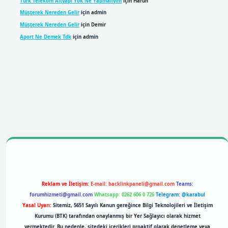
Türk Telekom Altyapı Yok Ne Yapmalıyım
için
Harun
Müşterek Nereden Gelir
için
admin
Müşterek Nereden Gelir
için
Demir
Aport Ne Demek Tdk
için
admin
bil giriş
betexpergiris.casino
betexper giriş
Reklam ve İletişim:
E-mail:
backlinkpaneli@gmail.com
Teams:
forumhizmeti@gmail.com
Whatsapp: 0262 606 0 726
Telegram: @karabul
Yasal Uyarı:
Sitemiz, 5651 Sayılı Kanun gereğince Bilgi Teknolojileri ve İletişim
Kurumu (BTK) tarafından onaylanmış bir Yer Sağlayıcı olarak hizmet
vermektedir. Bu nedenle, sitedeki içerikleri proaktif olarak denetleme veya