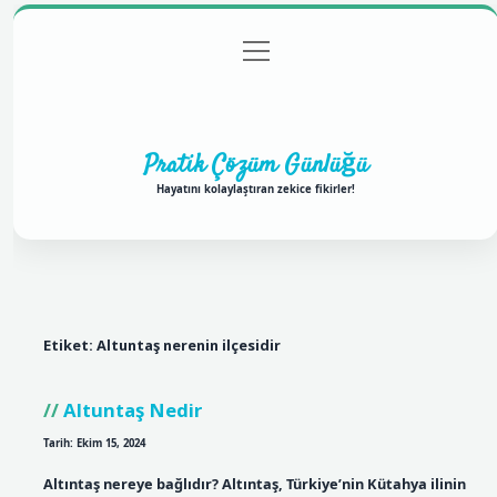
menüyü
Anasayfa
Gizlilik Politikası
Yasal Uyarı
aç
Hakkımızda
Pratik Çözüm Günlüğü
Hayatını kolaylaştıran zekice fikirler!
Etiket:
Altuntaş nerenin ilçesidir
Altuntaş Nedir
Tarih: Ekim 15, 2024
Altıntaş nereye bağlıdır? Altıntaş, Türkiye’nin Kütahya ilinin