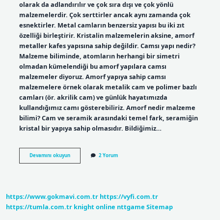
olarak da adlandırılır ve çok sıra dışı ve çok yönlü
malzemelerdir. Çok serttirler ancak aynı zamanda çok
esnektirler. Metal camların benzersiz yapısı bu iki zıt
özelliği birleştirir. Kristalin malzemelerin aksine, amorf
metaller kafes yapısına sahip değildir. Camsı yapı nedir?
Malzeme biliminde, atomların herhangi bir simetri
olmadan kümelendiği bu amorf yapılara camsı
malzemeler diyoruz. Amorf yapıya sahip camsı
malzemelere örnek olarak metalik cam ve polimer bazlı
camları (ör. akrilik cam) ve günlük hayatımızda
kullandığımız camı gösterebiliriz. Amorf nedir malzeme
bilimi? Cam ve seramik arasındaki temel fark, seramiğin
kristal bir yapıya sahip olmasıdır. Bildiğimiz…
Camsı
Devamını okuyun
2 Yorum
Metal
Nedir
https://www.gokmavi.com.tr
https://vyfi.com.tr
https://tumla.com.tr
knight online
nttgame
Sitemap