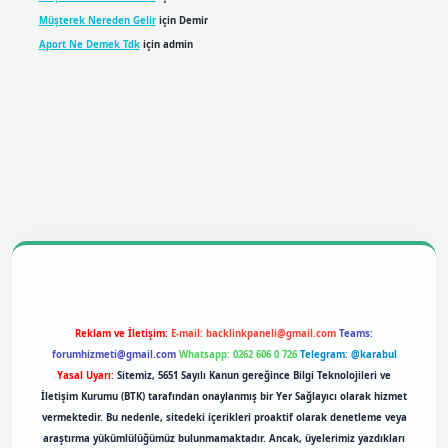
Müşterek Nereden Gelir
için
Demir
Aport Ne Demek Tdk
için
admin
bil giriş
betexpergiris.casino
betexper giriş
Reklam ve İletişim:
E-mail:
backlinkpaneli@gmail.com
Teams:
forumhizmeti@gmail.com
Whatsapp: 0262 606 0 726
Telegram: @karabul
Yasal Uyarı:
Sitemiz, 5651 Sayılı Kanun gereğince Bilgi Teknolojileri ve
İletişim Kurumu (BTK) tarafından onaylanmış bir Yer Sağlayıcı olarak hizmet
vermektedir. Bu nedenle, sitedeki içerikleri proaktif olarak denetleme veya
araştırma yükümlülüğümüz bulunmamaktadır. Ancak, üyelerimiz yazdıkları