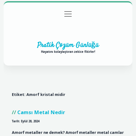
menüyü
Anasayfa
Gizlilik Politikası
Yasal Uyarı
aç
Hakkımızda
Pratik Çözüm Günlüğü
Hayatını kolaylaştıran zekice fikirler!
Etiket:
Amorf kristal midir
Camsı Metal Nedir
Tarih: Eylül 28, 2024
Amorf metaller ne demek? Amorf metaller metal camlar