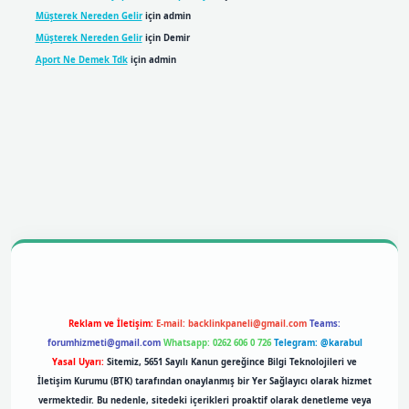
Müşterek Nereden Gelir
için
admin
Müşterek Nereden Gelir
için
Demir
Aport Ne Demek Tdk
için
admin
mobil giriş
betexpergiris.casino
betexper giriş
Reklam ve İletişim:
E-mail:
backlinkpaneli@gmail.com
Teams:
forumhizmeti@gmail.com
Whatsapp: 0262 606 0 726
Telegram: @karabul
Yasal Uyarı:
Sitemiz, 5651 Sayılı Kanun gereğince Bilgi Teknolojileri ve
İletişim Kurumu (BTK) tarafından onaylanmış bir Yer Sağlayıcı olarak hizmet
vermektedir. Bu nedenle, sitedeki içerikleri proaktif olarak denetleme veya