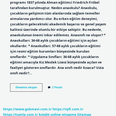
programı 1837 yılında Alman eğitimci Friedrich Fröbel
tarafından kurulmuştur. Neden anaokulu? Anaokulu,
çocukların gelişimin tüm alanlarında sağlam temeller
atmalarına yardımcı olur. Bu erken eğitim deneyimi,
çocukların gelecekteki akademik başarısı ve genel yaşam
kalitesi üzerinde olumlu bir etkiye sahiptir. Bu nedenle,
anaokulunun önemi inkar edilemez. Anasınıfı ne oluyor? *
Anaokulları: 36-68 aylık çocukların eğitimi için açılan
okullardır. * Anaokulları: 57-68 aylık çocukların eğitimi
için resmi eğitim kurumları bünyesinde kurulan
sınıflardır. * Uygulama Sınıfları: 36-68 aylık çocukların
eğitimi amacıyla Kız Meslek Lisesi bünyesinde açılan ve
faaliyet gösteren sınıflardır. Ana sınıfı nedir kısaca? Usta
sınıfı nedir?…
Anaokuluna
Devamını okuyun
2 Yorum
Neden
Anaokulu
Denir
https://www.gokmavi.com.tr
https://vyfi.com.tr
https://tumla.com.tr
knight online
nttgame
Sitemap