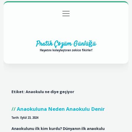
menüyü
Anasayfa
Gizlilik Politikası
Yasal Uyarı
aç
Hakkımızda
Pratik Çözüm Günlüğü
Hayatını kolaylaştıran zekice fikirler!
Etiket:
Anaokulu ne diye geçiyor
Anaokuluna Neden Anaokulu Denir
Tarih: Eylül 23, 2024
Anaokulunu ilk kim kurdu? Dünyanın ilk anaokulu