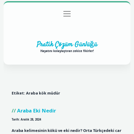
menüyü
Anasayfa
Gizlilik Politikası
Yasal Uyarı
aç
Hakkımızda
Pratik Çözüm Günlüğü
Hayatını kolaylaştıran zekice fikirler!
Etiket:
Araba kök müdür
Araba Eki Nedir
Tarih: Aralık 28, 2024
Araba kelimesinin kökü ve eki nedir? Orta Türkçedeki car