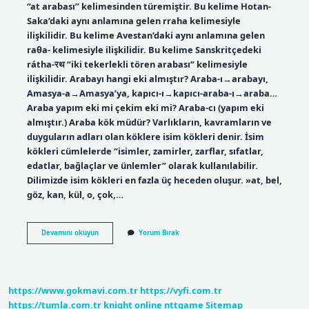
“at arabası” kelimesinden türemiştir. Bu kelime Hotan-
Saka’daki aynı anlamına gelen rraha kelimesiyle
ilişkilidir. Bu kelime Avestan’daki aynı anlamına gelen
raθa- kelimesiyle ilişkilidir. Bu kelime Sanskritçedeki
rátha-रथ “iki tekerlekli tören arabası” kelimesiyle
ilişkilidir. Arabayı hangi eki almıştır? Araba-ı→arabayı,
Amasya-a→Amasya’ya, kapıcı-ı→kapıcı-araba-ı→araba…
Araba yapım eki mi çekim eki mi? Araba-cı (yapım eki
almıştır.) Araba kök müdür? Varlıkların, kavramların ve
duyguların adları olan köklere isim kökleri denir. İsim
kökleri cümlelerde “isimler, zamirler, zarflar, sıfatlar,
edatlar, bağlaçlar ve ünlemler” olarak kullanılabilir.
Dilimizde isim kökleri en fazla üç heceden oluşur. »at, bel,
göz, kan, kül, o, çok,…
Araba
Devamını okuyun
Yorum Bırak
Eki
Nedir
https://www.gokmavi.com.tr
https://vyfi.com.tr
https://tumla.com.tr
knight online
nttgame
Sitemap