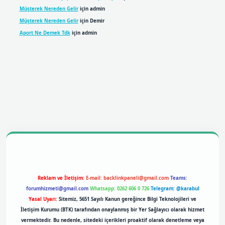
Müşterek Nereden Gelir
için
admin
Müşterek Nereden Gelir
için
Demir
Aport Ne Demek Tdk
için
admin
bil giriş
betexpergiris.casino
betexper giriş
Reklam ve İletişim:
E-mail:
backlinkpaneli@gmail.com
Teams:
forumhizmeti@gmail.com
Whatsapp: 0262 606 0 726
Telegram: @karabul
Yasal Uyarı:
Sitemiz, 5651 Sayılı Kanun gereğince Bilgi Teknolojileri ve
İletişim Kurumu (BTK) tarafından onaylanmış bir Yer Sağlayıcı olarak hizmet
vermektedir. Bu nedenle, sitedeki içerikleri proaktif olarak denetleme veya