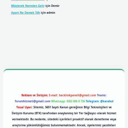
Müşterek Nereden Gelir
için
Demir
Aport Ne Demek Tdk
için
admin
obil giriş
betexpergiris.casino
betexper giriş
Reklam ve İletişim:
E-mail:
backlinkpaneli@gmail.com
Teams:
forumhizmeti@gmail.com
Whatsapp: 0262 606 0 726
Telegram: @karabul
Yasal Uyarı:
Sitemiz, 5651 Sayılı Kanun gereğince Bilgi Teknolojileri ve
İletişim Kurumu (BTK) tarafından onaylanmış bir Yer Sağlayıcı olarak hizmet
vermektedir. Bu nedenle, sitedeki içerikleri proaktif olarak denetleme veya
araştırma yükümlülüğümüz bulunmamaktadır. Ancak, üyelerimiz yazdıkları