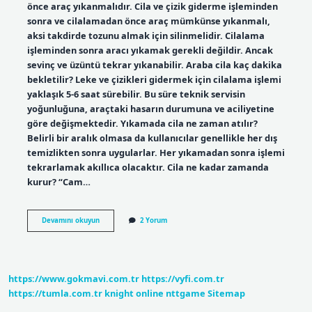
önce araç yıkanmalıdır. Cila ve çizik giderme işleminden
sonra ve cilalamadan önce araç mümkünse yıkanmalı,
aksi takdirde tozunu almak için silinmelidir. Cilalama
işleminden sonra aracı yıkamak gerekli değildir. Ancak
sevinç ve üzüntü tekrar yıkanabilir. Araba cila kaç dakika
bekletilir? Leke ve çizikleri gidermek için cilalama işlemi
yaklaşık 5-6 saat sürebilir. Bu süre teknik servisin
yoğunluğuna, araçtaki hasarın durumuna ve aciliyetine
göre değişmektedir. Yıkamada cila ne zaman atılır?
Belirli bir aralık olmasa da kullanıcılar genellikle her dış
temizlikten sonra uygularlar. Her yıkamadan sonra işlemi
tekrarlamak akıllıca olacaktır. Cila ne kadar zamanda
kurur? “Cam…
Cila
Devamını okuyun
2 Yorum
Çektikten
Sonra
Yıkanır
Mı
https://www.gokmavi.com.tr
https://vyfi.com.tr
https://tumla.com.tr
knight online
nttgame
Sitemap