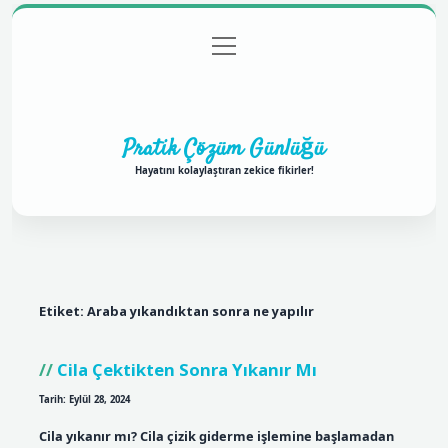
menüyü
Anasayfa
Gizlilik Politikası
Yasal Uyarı
aç
Hakkımızda
Pratik Çözüm Günlüğü
Hayatını kolaylaştıran zekice fikirler!
Etiket:
Araba yıkandıktan sonra ne yapılır
Cila Çektikten Sonra Yıkanır Mı
Tarih: Eylül 28, 2024
Cila yıkanır mı? Cila çizik giderme işlemine başlamadan