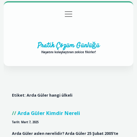
menüyü
Anasayfa
Gizlilik Politikası
Yasal Uyarı
aç
Hakkımızda
Pratik Çözüm Günlüğü
Hayatını kolaylaştıran zekice fikirler!
Etiket:
Arda Güler hangi ülkeli
Arda Güler Kimdir Nereli
Tarih: Mart 7, 2025
Arda Güler aslen nerelidir? Arda Güler 25 Şubat 2005’te