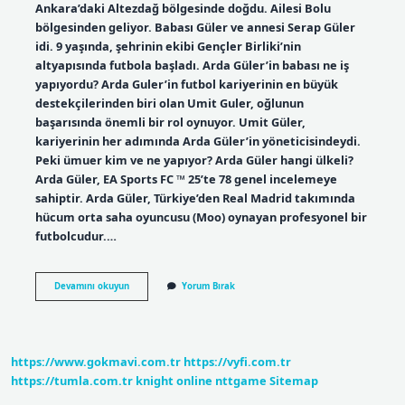
Ankara’daki Altezdağ bölgesinde doğdu. Ailesi Bolu
bölgesinden geliyor. Babası Güler ve annesi Serap Güler
idi. 9 yaşında, şehrinin ekibi Gençler Birliki’nin
altyapısında futbola başladı. Arda Güler’in babası ne iş
yapıyordu? Arda Guler’in futbol kariyerinin en büyük
destekçilerinden biri olan Umit Guler, oğlunun
başarısında önemli bir rol oynuyor. Umit Güler,
kariyerinin her adımında Arda Güler’in yöneticisindeydi.
Peki ümuer kim ve ne yapıyor? Arda Güler hangi ülkeli?
Arda Güler, EA Sports FC ™ 25’te 78 genel incelemeye
sahiptir. Arda Güler, Türkiye’den Real Madrid takımında
hücum orta saha oyuncusu (Moo) oynayan profesyonel bir
futbolcudur.…
Arda
Devamını okuyun
Yorum Bırak
Güler
Kimdir
Nereli
https://www.gokmavi.com.tr
https://vyfi.com.tr
https://tumla.com.tr
knight online
nttgame
Sitemap