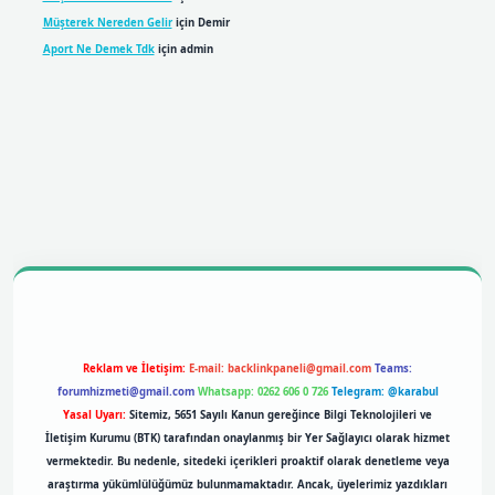
Müşterek Nereden Gelir
için
Demir
Aport Ne Demek Tdk
için
admin
obil giriş
betexpergiris.casino
betexper giriş
Reklam ve İletişim:
E-mail:
backlinkpaneli@gmail.com
Teams:
forumhizmeti@gmail.com
Whatsapp: 0262 606 0 726
Telegram: @karabul
Yasal Uyarı:
Sitemiz, 5651 Sayılı Kanun gereğince Bilgi Teknolojileri ve
İletişim Kurumu (BTK) tarafından onaylanmış bir Yer Sağlayıcı olarak hizmet
vermektedir. Bu nedenle, sitedeki içerikleri proaktif olarak denetleme veya
araştırma yükümlülüğümüz bulunmamaktadır. Ancak, üyelerimiz yazdıkları