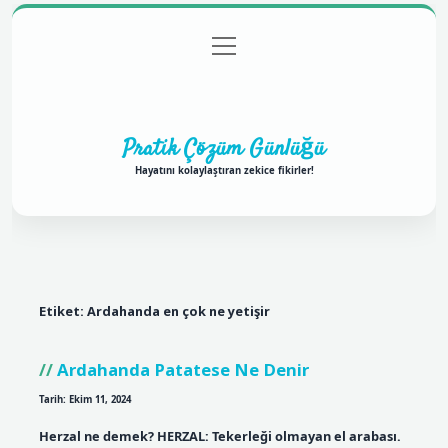
menüyü
Anasayfa
Gizlilik Politikası
Yasal Uyarı
aç
Hakkımızda
Pratik Çözüm Günlüğü
Hayatını kolaylaştıran zekice fikirler!
Etiket:
Ardahanda en çok ne yetişir
Ardahanda Patatese Ne Denir
Tarih: Ekim 11, 2024
Herzal ne demek? HERZAL: Tekerleği olmayan el arabası.