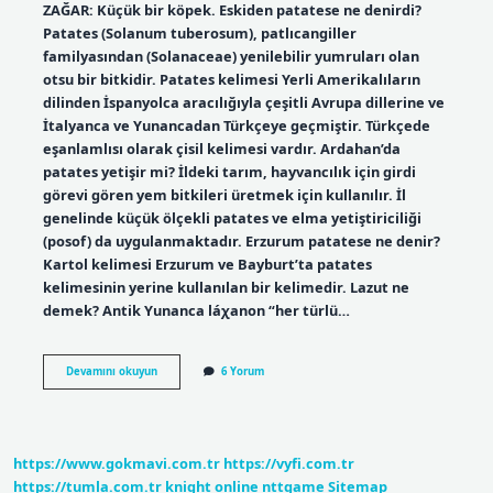
ZAĞAR: Küçük bir köpek. Eskiden patatese ne denirdi?
Patates (Solanum tuberosum), patlıcangiller
familyasından (Solanaceae) yenilebilir yumruları olan
otsu bir bitkidir. Patates kelimesi Yerli Amerikalıların
dilinden İspanyolca aracılığıyla çeşitli Avrupa dillerine ve
İtalyanca ve Yunancadan Türkçeye geçmiştir. Türkçede
eşanlamlısı olarak çisil kelimesi vardır. Ardahan’da
patates yetişir mi? İldeki tarım, hayvancılık için girdi
görevi gören yem bitkileri üretmek için kullanılır. İl
genelinde küçük ölçekli patates ve elma yetiştiriciliği
(posof) da uygulanmaktadır. Erzurum patatese ne denir?
Kartol kelimesi Erzurum ve Bayburt’ta patates
kelimesinin yerine kullanılan bir kelimedir. Lazut ne
demek? Antik Yunanca láχanon “her türlü…
Ardahanda
Devamını okuyun
6 Yorum
Patatese
Ne
Denir
https://www.gokmavi.com.tr
https://vyfi.com.tr
https://tumla.com.tr
knight online
nttgame
Sitemap