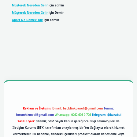
Müşterek Nereden Gelir
için
admin
Müşterek Nereden Gelir
için
Demir
Aport Ne Demek Tdk
için
admin
bil giriş
betexpergiris.casino
betexper giriş
Reklam ve İletişim:
E-mail:
backlinkpaneli@gmail.com
Teams:
forumhizmeti@gmail.com
Whatsapp: 0262 606 0 726
Telegram: @karabul
Yasal Uyarı:
Sitemiz, 5651 Sayılı Kanun gereğince Bilgi Teknolojileri ve
İletişim Kurumu (BTK) tarafından onaylanmış bir Yer Sağlayıcı olarak hizmet
vermektedir. Bu nedenle, sitedeki içerikleri proaktif olarak denetleme veya