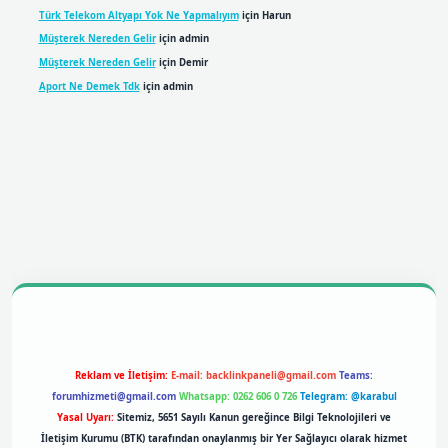
Türk Telekom Altyapı Yok Ne Yapmalıyım
için
Harun
Müşterek Nereden Gelir
için
admin
Müşterek Nereden Gelir
için
Demir
Aport Ne Demek Tdk
için
admin
bil giriş
betexpergiris.casino
betexper giriş
Reklam ve İletişim:
E-mail:
backlinkpaneli@gmail.com
Teams:
forumhizmeti@gmail.com
Whatsapp: 0262 606 0 726
Telegram: @karabul
Yasal Uyarı:
Sitemiz, 5651 Sayılı Kanun gereğince Bilgi Teknolojileri ve
İletişim Kurumu (BTK) tarafından onaylanmış bir Yer Sağlayıcı olarak hizmet