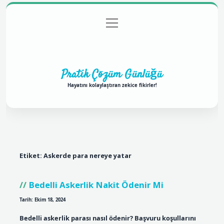
menüyü
Anasayfa
Gizlilik Politikası
Yasal Uyarı
aç
Hakkımızda
Pratik Çözüm Günlüğü
Hayatını kolaylaştıran zekice fikirler!
Etiket:
Askerde para nereye yatar
Bedelli Askerlik Nakit Ödenir Mi
Tarih: Ekim 18, 2024
Bedelli askerlik parası nasıl ödenir? Başvuru koşullarını