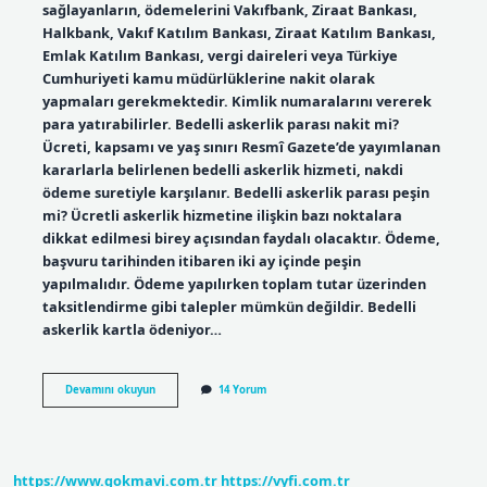
sağlayanların, ödemelerini Vakıfbank, Ziraat Bankası,
Halkbank, Vakıf Katılım Bankası, Ziraat Katılım Bankası,
Emlak Katılım Bankası, vergi daireleri veya Türkiye
Cumhuriyeti kamu müdürlüklerine nakit olarak
yapmaları gerekmektedir. Kimlik numaralarını vererek
para yatırabilirler. Bedelli askerlik parası nakit mi?
Ücreti, kapsamı ve yaş sınırı Resmî Gazete’de yayımlanan
kararlarla belirlenen bedelli askerlik hizmeti, nakdi
ödeme suretiyle karşılanır. Bedelli askerlik parası peşin
mi? Ücretli askerlik hizmetine ilişkin bazı noktalara
dikkat edilmesi birey açısından faydalı olacaktır. Ödeme,
başvuru tarihinden itibaren iki ay içinde peşin
yapılmalıdır. Ödeme yapılırken toplam tutar üzerinden
taksitlendirme gibi talepler mümkün değildir. Bedelli
askerlik kartla ödeniyor…
Bedelli
Devamını okuyun
14 Yorum
Askerlik
Nakit
Ödenir
Mi
https://www.gokmavi.com.tr
https://vyfi.com.tr