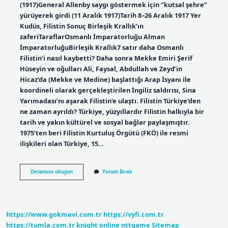
(1917)General Allenby saygı göstermek için “kutsal şehre”
yürüyerek girdi (11 Aralık 1917)Tarih 8–26 Aralık 1917 Yer
Kudüs, Filistin Sonuç Birleşik Krallık’ın
zaferiTaraflarOsmanlı İmparatorluğu Alman
İmparatorluğuBirleşik Krallık7 satır daha Osmanlı
Filistin’i nasıl kaybetti? Daha sonra Mekke Emiri Şerif
Hüseyin ve oğulları Ali, Faysal, Abdullah ve Zeyd’in
Hicaz’da (Mekke ve Medine) başlattığı Arap İsyanı ile
koordineli olarak gerçekleştirilen İngiliz saldırısı, Sina
Yarımadası’nı aşarak Filistin’e ulaştı. Filistin Türkiye’den
ne zaman ayrıldı? Türkiye, yüzyıllardır Filistin halkıyla bir
tarih ve yakın kültürel ve sosyal bağlar paylaşmıştır.
1975’ten beri Filistin Kurtuluş Örgütü (FKÖ) ile resmi
ilişkileri olan Türkiye, 15…
Turkiye
Devamını okuyun
Yorum Bırak
Filistini
Ne
Zaman
Kaybetti
https://www.gokmavi.com.tr
https://vyfi.com.tr
https://tumla.com.tr
knight online
nttgame
Sitemap