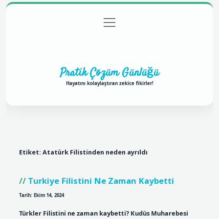
menüyü
Anasayfa
Gizlilik Politikası
Yasal Uyarı
aç
Hakkımızda
Pratik Çözüm Günlüğü
Hayatını kolaylaştıran zekice fikirler!
Etiket:
Atatürk Filistinden neden ayrıldı
Turkiye Filistini Ne Zaman Kaybetti
Tarih: Ekim 14, 2024
Türkler Filistini ne zaman kaybetti? Kudüs Muharebesi