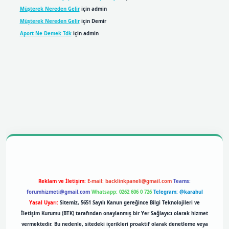
Müşterek Nereden Gelir
için
admin
Müşterek Nereden Gelir
için
Demir
Aport Ne Demek Tdk
için
admin
bil giriş
betexpergiris.casino
betexper giriş
Reklam ve İletişim:
E-mail:
backlinkpaneli@gmail.com
Teams:
forumhizmeti@gmail.com
Whatsapp: 0262 606 0 726
Telegram: @karabul
Yasal Uyarı:
Sitemiz, 5651 Sayılı Kanun gereğince Bilgi Teknolojileri ve
İletişim Kurumu (BTK) tarafından onaylanmış bir Yer Sağlayıcı olarak hizmet
vermektedir. Bu nedenle, sitedeki içerikleri proaktif olarak denetleme veya