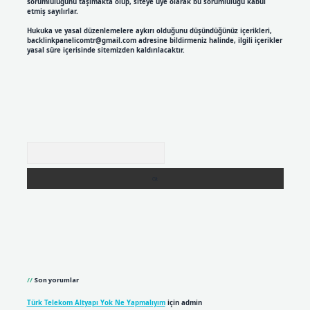
sorumluluğunu taşımakta olup, siteye üye olarak bu sorumluluğu kabul
etmiş sayılırlar.
Hukuka ve yasal düzenlemelere aykırı olduğunu düşündüğünüz içerikleri,
backlinkpanelicomtr@gmail.com
adresine bildirmeniz halinde, ilgili içerikler
yasal süre içerisinde sitemizden kaldırılacaktır.
Arama
Son yorumlar
Türk Telekom Altyapı Yok Ne Yapmalıyım
için
admin