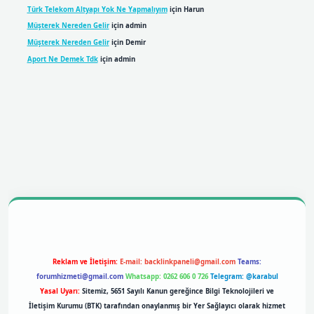
Türk Telekom Altyapı Yok Ne Yapmalıyım
için
Harun
Müşterek Nereden Gelir
için
admin
Müşterek Nereden Gelir
için
Demir
Aport Ne Demek Tdk
için
admin
bil giriş
betexpergiris.casino
betexper giriş
Reklam ve İletişim:
E-mail:
backlinkpaneli@gmail.com
Teams:
forumhizmeti@gmail.com
Whatsapp: 0262 606 0 726
Telegram: @karabul
Yasal Uyarı:
Sitemiz, 5651 Sayılı Kanun gereğince Bilgi Teknolojileri ve
İletişim Kurumu (BTK) tarafından onaylanmış bir Yer Sağlayıcı olarak hizmet