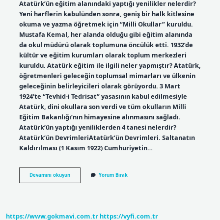
Atatürk’ün eğitim alanındaki yaptığı yenilikler nelerdir?
Yeni harflerin kabulünden sonra, geniş bir halk kitlesine
okuma ve yazma öğretmek için “Milli Okullar” kuruldu.
Mustafa Kemal, her alanda olduğu gibi eğitim alanında
da okul müdürü olarak toplumuna öncülük etti. 1932’de
kültür ve eğitim kurumları olarak toplum merkezleri
kuruldu. Atatürk eğitim ile ilgili neler yapmıştır? Atatürk,
öğretmenleri geleceğin toplumsal mimarları ve ülkenin
geleceğinin belirleyicileri olarak görüyordu. 3 Mart
1924’te “Tevhid-i Tedrisat” yasasının kabul edilmesiyle
Atatürk, dini okullara son verdi ve tüm okulların Milli
Eğitim Bakanlığı’nın himayesine alınmasını sağladı.
Atatürk’ün yaptığı yeniliklerden 4 tanesi nelerdir?
Atatürk’ün DevrimleriAtatürk’ün Devrimleri. Saltanatın
Kaldırılması (1 Kasım 1922) Cumhuriyetin…
Atatürk
Devamını okuyun
Yorum Bırak
Döneminde
Eğitim
Alanında
Yapılan
Yenilikler
https://www.gokmavi.com.tr
https://vyfi.com.tr
Nelerdir