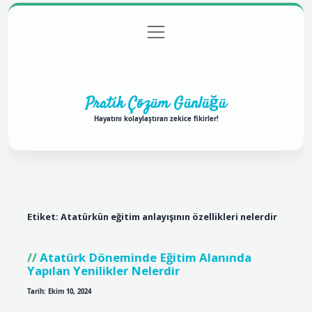
menüyü
Anasayfa
Gizlilik Politikası
Yasal Uyarı
aç
Hakkımızda
Pratik Çözüm Günlüğü
Hayatını kolaylaştıran zekice fikirler!
Etiket:
Atatürkün eğitim anlayışının özellikleri nelerdir
Atatürk Döneminde Eğitim Alanında
Yapılan Yenilikler Nelerdir
Tarih: Ekim 10, 2024