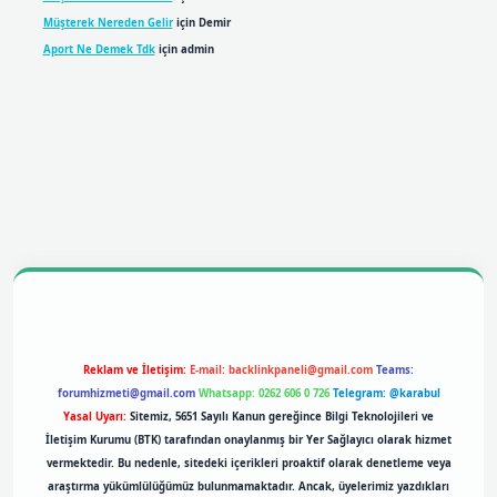
Müşterek Nereden Gelir
için
Demir
Aport Ne Demek Tdk
için
admin
bil giriş
betexpergiris.casino
betexper giriş
Reklam ve İletişim:
E-mail:
backlinkpaneli@gmail.com
Teams:
forumhizmeti@gmail.com
Whatsapp: 0262 606 0 726
Telegram: @karabul
Yasal Uyarı:
Sitemiz, 5651 Sayılı Kanun gereğince Bilgi Teknolojileri ve
İletişim Kurumu (BTK) tarafından onaylanmış bir Yer Sağlayıcı olarak hizmet
vermektedir. Bu nedenle, sitedeki içerikleri proaktif olarak denetleme veya
araştırma yükümlülüğümüz bulunmamaktadır. Ancak, üyelerimiz yazdıkları