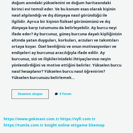
doğum anındaki yükselenini ve doğum haritasındaki
birinci evi temsil eder. Ve bu konum esas olarak kişinin
nasıl algılandığı ve dış dünyaya nasıl göründüğü ile
ilgilidir. Ayrıca bir kişinin fiziksel görünümünü ve dış
dünyaya karşı tutumunu da belirleyebilir. Ay burcu neyi
ifade eder? Ay burcunuz, güneş burcuna dayalı kişiliğinizin
altında yatan duyguları, korkuları, arzuları ve takıntıları
ortaya koyar. Özel benliğiniz ve onun motivasyonları ve
endişeleri ay burcunuz aracılığıyla ifade edilir. Ay
burcunuz, sizi ve ilişkilerinizdeki ihtiyaçlarınızı neyin
yönlendirdiğini ve motive ettiğini belirler. Yükselen burcu
nasıl hesaplanır? Yükselen burcu nasıl öğrenirim?
Yükselen burcunuzu belirlemek…
Güneş
Devamını okuyun
8 Yorum
Ay
Ve
Yükselen
Burç
Nedir
https://www.gokmavi.com.tr
https://vyfi.com.tr
https://tumla.com.tr
knight online
nttgame
Sitemap