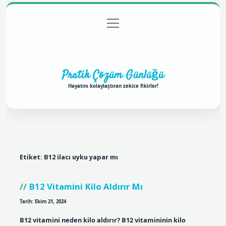
menüyü
Anasayfa
Gizlilik Politikası
Yasal Uyarı
aç
Hakkımızda
Pratik Çözüm Günlüğü
Hayatını kolaylaştıran zekice fikirler!
Etiket:
B12 ilacı uyku yapar mı
B12 Vitamini Kilo Aldırır Mı
Tarih: Ekim 21, 2024
B12 vitamini neden kilo aldırır? B12 vitamininin kilo