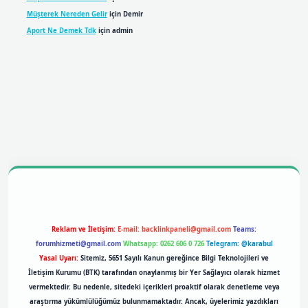
Müşterek Nereden Gelir
için
Demir
Aport Ne Demek Tdk
için
admin
bil giriş
betexpergiris.casino
betexper giriş
Reklam ve İletişim:
E-mail:
backlinkpaneli@gmail.com
Teams:
forumhizmeti@gmail.com
Whatsapp: 0262 606 0 726
Telegram: @karabul
Yasal Uyarı:
Sitemiz, 5651 Sayılı Kanun gereğince Bilgi Teknolojileri ve
İletişim Kurumu (BTK) tarafından onaylanmış bir Yer Sağlayıcı olarak hizmet
vermektedir. Bu nedenle, sitedeki içerikleri proaktif olarak denetleme veya
araştırma yükümlülüğümüz bulunmamaktadır. Ancak, üyelerimiz yazdıkları