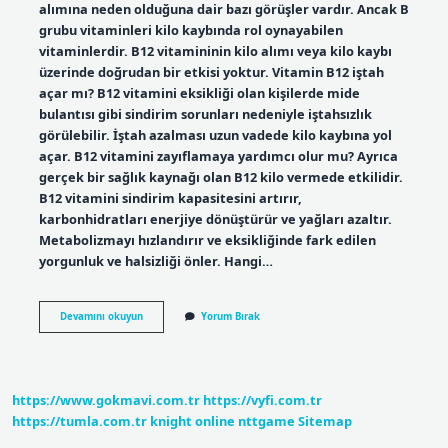
alımına neden olduğuna dair bazı görüşler vardır. Ancak B
grubu vitaminleri kilo kaybında rol oynayabilen
vitaminlerdir. B12 vitamininin kilo alımı veya kilo kaybı
üzerinde doğrudan bir etkisi yoktur. Vitamin B12 iştah
açar mı? B12 vitamini eksikliği olan kişilerde mide
bulantısı gibi sindirim sorunları nedeniyle iştahsızlık
görülebilir. İştah azalması uzun vadede kilo kaybına yol
açar. B12 vitamini zayıflamaya yardımcı olur mu? Ayrıca
gerçek bir sağlık kaynağı olan B12 kilo vermede etkilidir.
B12 vitamini sindirim kapasitesini artırır,
karbonhidratları enerjiye dönüştürür ve yağları azaltır.
Metabolizmayı hızlandırır ve eksikliğinde fark edilen
yorgunluk ve halsizliği önler. Hangi…
B12
Devamını okuyun
Yorum Bırak
Vitamini
Kilo
Aldırır
Mı
https://www.gokmavi.com.tr
https://vyfi.com.tr
https://tumla.com.tr
knight online
nttgame
Sitemap