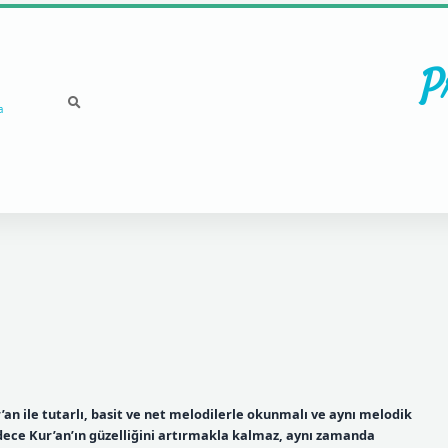
P
a
an ile tutarlı, basit ve net melodilerle okunmalı ve aynı melodik
dece Kur’an’ın güzelliğini artırmakla kalmaz, aynı zamanda