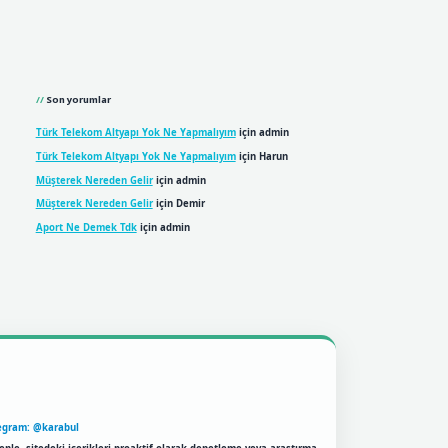
Son yorumlar
Türk Telekom Altyapı Yok Ne Yapmalıyım
için
admin
Türk Telekom Altyapı Yok Ne Yapmalıyım
için
Harun
Müşterek Nereden Gelir
için
admin
Müşterek Nereden Gelir
için
Demir
Aport Ne Demek Tdk
için
admin
egram: @karabul