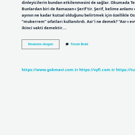
dinleyicilerin bundan etkilenmesini de sağlar. Okumada Tec
Bunlardan biri de Ramazan-ı Şerif’tir. Şerif, kelime anlamı
ayının ne kadar kutsal olduğunu belirtmek için özellikle
“mukerrem” sıfatları kullanılırdı. Asr’i ne demek? “Asr-ı evv
ikinci vakti demektir.…
Asr
Devamını okuyun
Yorum Bırak
I
Şerif
Ne
Demek
https://www.gokmavi.com.tr
https://vyfi.com.tr
https://t