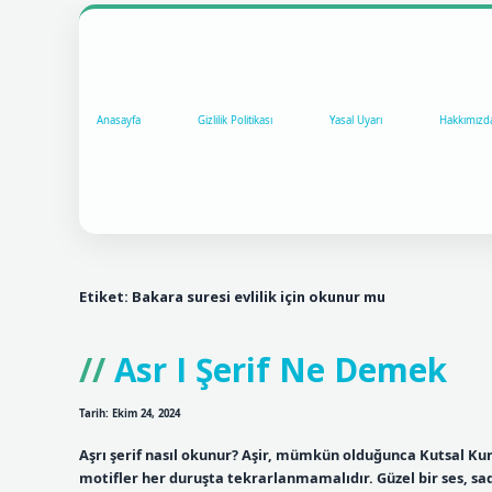
Anasayfa
Gizlilik Politikası
Yasal Uyarı
Hakkımızd
Etiket:
Bakara suresi evlilik için okunur mu
Asr I Şerif Ne Demek
Tarih: Ekim 24, 2024
Aşrı şerif nasıl okunur? Aşir, mümkün olduğunca Kutsal Kur’
motifler her duruşta tekrarlanmamalıdır. Güzel bir ses, sa