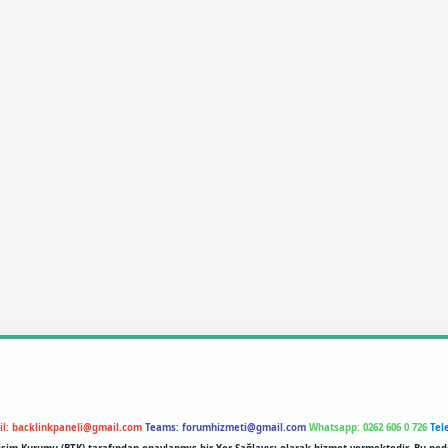
il:
backlinkpaneli@gmail.com
Teams:
forumhizmeti@gmail.com
Whatsapp: 0262 606 0 726
Tel