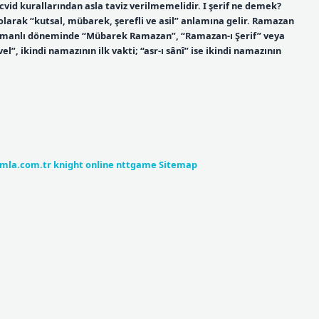
vid kurallarından asla taviz verilmemelidir. I şerif ne demek?
 olarak “kutsal, mübarek, şerefli ve asil” anlamına gelir. Ramazan
 Osmanlı döneminde “Mübarek Ramazan”, “Ramazan-ı Şerif” veya
el”, ikindi namazının ilk vakti; “asr-ı sânî” ise ikindi namazının
umla.com.tr
knight online
nttgame
Sitemap