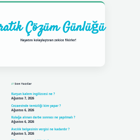
ratik Çözüm Günlüğü
Hayatını kolaylaştıran zekice fikirler!
Sidebar
ilbet mobil giriş
betexpergir
Son Yazılar
Kurşun kalem ingilizcesi ne ?
Ağustos 7, 2026
Cezaevinde temizliği kim yapar ?
Ağustos 6, 2026
Kulağa alınan darbe sonrası ne yapılmalı ?
Ağustos 6, 2026
Avcılık belgesinin vergisi ne kadardır ?
Ağustos 5, 2026