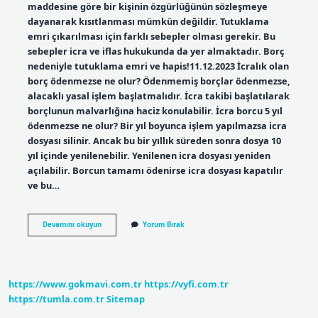
maddesine göre bir kişinin özgürlüğünün sözleşmeye
dayanarak kısıtlanması mümkün değildir. Tutuklama
emri çıkarılması için farklı sebepler olması gerekir. Bu
sebepler icra ve iflas hukukunda da yer almaktadır. Borç
nedeniyle tutuklama emri ve hapis!11.12.2023 İcralık olan
borç ödenmezse ne olur? Ödenmemiş borçlar ödenmezse,
alacaklı yasal işlem başlatmalıdır. İcra takibi başlatılarak
borçlunun malvarlığına haciz konulabilir. İcra borcu 5 yıl
ödenmezse ne olur? Bir yıl boyunca işlem yapılmazsa icra
dosyası silinir. Ancak bu bir yıllık süreden sonra dosya 10
yıl içinde yenilenebilir. Yenilenen icra dosyası yeniden
açılabilir. Borcun tamamı ödenirse icra dosyası kapatılır
ve bu…
İCra
Devamını okuyun
Yorum Bırak
Borcunu
Ödemeyen
Hapse
Girer
Mi
https://www.gokmavi.com.tr
https://vyfi.com.tr
https://tumla.com.tr
Sitemap