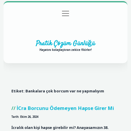
menüyü
Anasayfa
Gizlilik Politikası
Yasal Uyarı
aç
Hakkımızda
Pratik Çözüm Günlüğü
Hayatını kolaylaştıran zekice fikirler!
Etiket:
Bankalara çok borcum var ne yapmalıyım
İCra Borcunu Ödemeyen Hapse Girer Mi
Tarih: Ekim 26, 2024
İcralık olan kişi hapse girebilir mi? Anayasamızın 38.