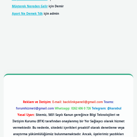
Müşterek Nereden Gelir
için
Demir
Aport Ne Demek Tdk
için
admin
obil giriş
betexpergiris.casino
betexper giriş
Reklam ve İletişim:
E-mail:
backlinkpaneli@gmail.com
Teams:
forumhizmeti@gmail.com
Whatsapp: 0262 606 0 726
Telegram: @karabul
Yasal Uyarı:
Sitemiz, 5651 Sayılı Kanun gereğince Bilgi Teknolojileri ve
İletişim Kurumu (BTK) tarafından onaylanmış bir Yer Sağlayıcı olarak hizmet
vermektedir. Bu nedenle, sitedeki içerikleri proaktif olarak denetleme veya
araştırma yükümlülüğümüz bulunmamaktadır. Ancak, üyelerimiz yazdıkları