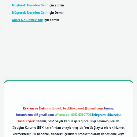
Müşterek Nereden Gelir
için
admin
Müşterek Nereden Gelir
için
Demir
Aport Ne Demek Tdk
için
admin
bil giriş
betexpergiris.casino
betexper giriş
Reklam ve İletişim:
E-mail:
backlinkpaneli@gmail.com
Teams:
forumhizmeti@gmail.com
Whatsapp: 0262 606 0 726
Telegram: @karabul
Yasal Uyarı:
Sitemiz, 5651 Sayılı Kanun gereğince Bilgi Teknolojileri ve
İletişim Kurumu (BTK) tarafından onaylanmış bir Yer Sağlayıcı olarak hizmet
vermektedir. Bu nedenle, sitedeki içerikleri proaktif olarak denetleme veya