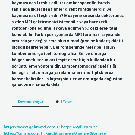
kayması nasıl teşhis edilir? Lomber spondilolistezis
tanısında ilk seçilen filmler direkt röntgenlerdir. Bel
kayması nasıl teşhis edilir? Muayene sırasında doktorunuz
sizden MRI çektirmenizi isteyebilir veya hareketli
röntgen (öne eğilme, arkaya eğilme vb.) çekilerek tanı
konulabilir. Farklı pozisyonlarda MRI taraması sayesinde
omurda yer değiştirme olup olmadığı ve ne kadar şiddetli
olduğu belirlenebilir. Bel röntgeninde neler belli olur?
Lomber omurga (bel) tomografisi; Bel ve omurga
bölgesindeki sorunları tespit etmek için kullanılan bir
görüntüleme yöntemidir. Lomber tomografi; Bel fıtığı,
bel ağrısı, alt omurga yaralanmaları, multipl skleroz,
kanser belirtileri, sıkışmış sinirler ve omurgada doğuştan
gelen kusurlar nedeniyle…
Bel
Devamını okuyun
6 Yorum
Kayması
Röntgende
Belli
Olur
Mu
https://www.gokmavi.com.tr
https://vyfi.com.tr
https://tumla.com.tr
knight online
nttgame
Sitemap