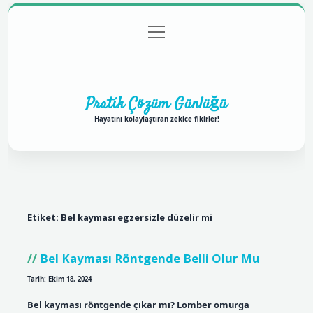
menüyü
Anasayfa
Gizlilik Politikası
Yasal Uyarı
aç
Hakkımızda
Pratik Çözüm Günlüğü
Hayatını kolaylaştıran zekice fikirler!
Etiket:
Bel kayması egzersizle düzelir mi
Bel Kayması Röntgende Belli Olur Mu
Tarih: Ekim 18, 2024
Bel kayması röntgende çıkar mı? Lomber omurga