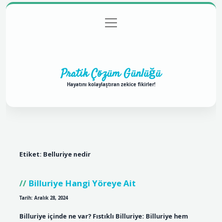
menüyü
Anasayfa
Gizlilik Politikası
Yasal Uyarı
aç
Hakkımızda
Pratik Çözüm Günlüğü
Hayatını kolaylaştıran zekice fikirler!
Etiket:
Belluriye nedir
Billuriye Hangi Yöreye Ait
Tarih: Aralık 28, 2024
Billuriye içinde ne var? Fıstıklı Billuriye: Billuriye hem