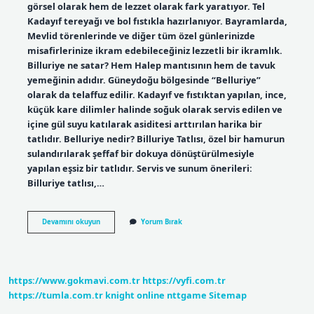
görsel olarak hem de lezzet olarak fark yaratıyor. Tel
Kadayıf tereyağı ve bol fıstıkla hazırlanıyor. Bayramlarda,
Mevlid törenlerinde ve diğer tüm özel günlerinizde
misafirlerinize ikram edebileceğiniz lezzetli bir ikramlık.
Billuriye ne satar? Hem Halep mantısının hem de tavuk
yemeğinin adıdır. Güneydoğu bölgesinde “Belluriye”
olarak da telaffuz edilir. Kadayıf ve fıstıktan yapılan, ince,
küçük kare dilimler halinde soğuk olarak servis edilen ve
içine gül suyu katılarak asiditesi arttırılan harika bir
tatlıdır. Belluriye nedir? Billuriye Tatlısı, özel bir hamurun
sulandırılarak şeffaf bir dokuya dönüştürülmesiyle
yapılan eşsiz bir tatlıdır. Servis ve sunum önerileri:
Billuriye tatlısı,…
Billuriye
Devamını okuyun
Yorum Bırak
Hangi
Yöreye
Ait
https://www.gokmavi.com.tr
https://vyfi.com.tr
https://tumla.com.tr
knight online
nttgame
Sitemap