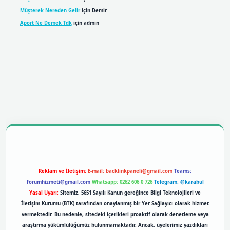
Müşterek Nereden Gelir
için
Demir
Aport Ne Demek Tdk
için
admin
bil giriş
betexpergiris.casino
betexper giriş
Reklam ve İletişim:
E-mail:
backlinkpaneli@gmail.com
Teams:
forumhizmeti@gmail.com
Whatsapp: 0262 606 0 726
Telegram: @karabul
Yasal Uyarı:
Sitemiz, 5651 Sayılı Kanun gereğince Bilgi Teknolojileri ve
İletişim Kurumu (BTK) tarafından onaylanmış bir Yer Sağlayıcı olarak hizmet
vermektedir. Bu nedenle, sitedeki içerikleri proaktif olarak denetleme veya
araştırma yükümlülüğümüz bulunmamaktadır. Ancak, üyelerimiz yazdıkları