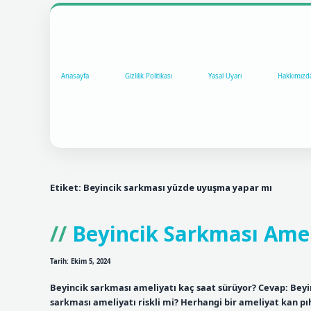
Anasayfa
Gizlilik Politikası
Yasal Uyarı
Hakkımızd
Etiket:
Beyincik sarkması yüzde uyuşma yapar mı
Beyincik Sarkması Amel
Tarih: Ekim 5, 2024
Beyincik sarkması ameliyatı kaç saat sürüyor? Cevap: Beyi
sarkması ameliyatı riskli mi? Herhangi bir ameliyat kan pıht