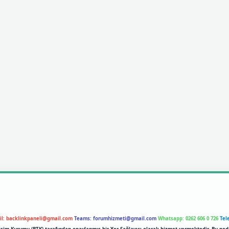
il:
backlinkpaneli@gmail.com
Teams:
forumhizmeti@gmail.com
Whatsapp: 0262 606 0 726
Tel