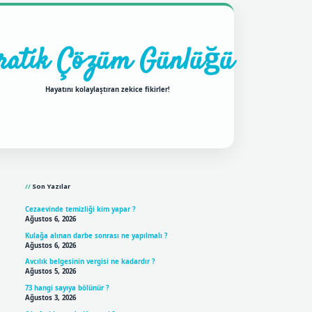
ratik Çözüm Günlüğü
Hayatını kolaylaştıran zekice fikirler!
Sidebar
ilbet mobil giriş
betexpergir
Son Yazılar
Cezaevinde temizliği kim yapar ?
Ağustos 6, 2026
Kulağa alınan darbe sonrası ne yapılmalı ?
Ağustos 6, 2026
Avcılık belgesinin vergisi ne kadardır ?
Ağustos 5, 2026
73 hangi sayıya bölünür ?
Ağustos 3, 2026