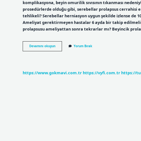
komplikasyona, beyin omurilik sıvısının tıkanması nedeniyl
prosedürlerde olduğu gibi, serebellar prolapsus cerrahisi 
tehlikeli? Serebellar herniasyon uygun şekilde izlense de
Ameliyat gerektirmeyen hastalar 6 ayda bir takip edilmeli
prolapsusu ameliyattan sonra tekrarlar mı? Beyincik pro
Beyincik
Devamını okuyun
Yorum Bırak
Sarkması
Ameliyatı
Kaç
Dakika
Sürer
https://www.gokmavi.com.tr
https://vyfi.com.tr
https://t