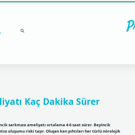
P
a
iyatı Kaç Dakika Sürer
ncik sarkması ameliyatı ortalama 4-6 saat sürer. Beyincik
ısı oluşumu riski taşır. Oluşan kan pıhtıları her türlü nörolojik