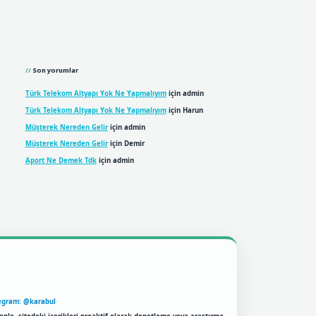
Son yorumlar
Türk Telekom Altyapı Yok Ne Yapmalıyım
için
admin
Türk Telekom Altyapı Yok Ne Yapmalıyım
için
Harun
Müşterek Nereden Gelir
için
admin
Müşterek Nereden Gelir
için
Demir
Aport Ne Demek Tdk
için
admin
egram: @karabul