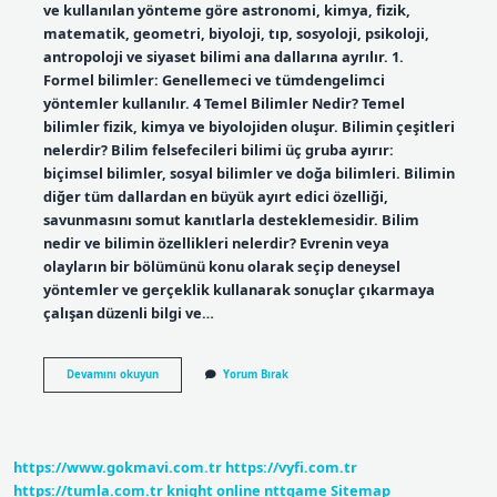
ve kullanılan yönteme göre astronomi, kimya, fizik,
matematik, geometri, biyoloji, tıp, sosyoloji, psikoloji,
antropoloji ve siyaset bilimi ana dallarına ayrılır. 1.
Formel bilimler: Genellemeci ve tümdengelimci
yöntemler kullanılır. 4 Temel Bilimler Nedir? Temel
bilimler fizik, kimya ve biyolojiden oluşur. Bilimin çeşitleri
nelerdir? Bilim felsefecileri bilimi üç gruba ayırır:
biçimsel bilimler, sosyal bilimler ve doğa bilimleri. Bilimin
diğer tüm dallardan en büyük ayırt edici özelliği,
savunmasını somut kanıtlarla desteklemesidir. Bilim
nedir ve bilimin özellikleri nelerdir? Evrenin veya
olayların bir bölümünü konu olarak seçip deneysel
yöntemler ve gerçeklik kullanarak sonuçlar çıkarmaya
çalışan düzenli bilgi ve…
Bilim
Devamını okuyun
Yorum Bırak
Ve
Bilimin
Alanları
Nelerdir
https://www.gokmavi.com.tr
https://vyfi.com.tr
https://tumla.com.tr
knight online
nttgame
Sitemap