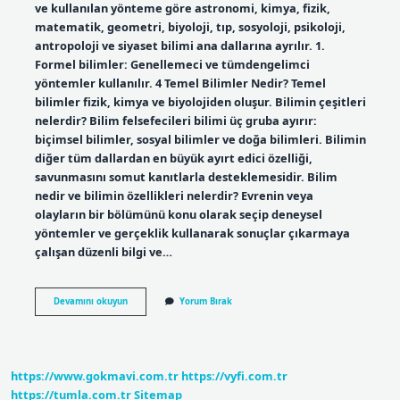
ve kullanılan yönteme göre astronomi, kimya, fizik,
matematik, geometri, biyoloji, tıp, sosyoloji, psikoloji,
antropoloji ve siyaset bilimi ana dallarına ayrılır. 1.
Formel bilimler: Genellemeci ve tümdengelimci
yöntemler kullanılır. 4 Temel Bilimler Nedir? Temel
bilimler fizik, kimya ve biyolojiden oluşur. Bilimin çeşitleri
nelerdir? Bilim felsefecileri bilimi üç gruba ayırır:
biçimsel bilimler, sosyal bilimler ve doğa bilimleri. Bilimin
diğer tüm dallardan en büyük ayırt edici özelliği,
savunmasını somut kanıtlarla desteklemesidir. Bilim
nedir ve bilimin özellikleri nelerdir? Evrenin veya
olayların bir bölümünü konu olarak seçip deneysel
yöntemler ve gerçeklik kullanarak sonuçlar çıkarmaya
çalışan düzenli bilgi ve…
Bilim
Devamını okuyun
Yorum Bırak
Ve
Bilimin
Alanları
Nelerdir
https://www.gokmavi.com.tr
https://vyfi.com.tr
https://tumla.com.tr
Sitemap