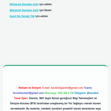
Müşterek Nereden Gelir
için
admin
Müşterek Nereden Gelir
için
Demir
Aport Ne Demek Tdk
için
admin
bil giriş
betexpergiris.casino
betexper giriş
Reklam ve İletişim:
E-mail:
backlinkpaneli@gmail.com
Teams:
forumhizmeti@gmail.com
Whatsapp: 0262 606 0 726
Telegram: @karabul
Yasal Uyarı:
Sitemiz, 5651 Sayılı Kanun gereğince Bilgi Teknolojileri ve
İletişim Kurumu (BTK) tarafından onaylanmış bir Yer Sağlayıcı olarak hizmet
vermektedir. Bu nedenle, sitedeki içerikleri proaktif olarak denetleme veya