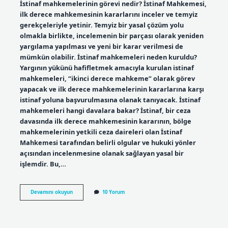
İstinaf mahkemelerinin görevi nedir? İstinaf Mahkemesi,
ilk derece mahkemesinin kararlarını inceler ve temyiz
gerekçeleriyle yetinir. Temyiz bir yasal çözüm yolu
olmakla birlikte, incelemenin bir parçası olarak yeniden
yargılama yapılması ve yeni bir karar verilmesi de
mümkün olabilir. İstinaf mahkemeleri neden kuruldu?
Yargının yükünü hafifletmek amacıyla kurulan istinaf
mahkemeleri, “ikinci derece mahkeme” olarak görev
yapacak ve ilk derece mahkemelerinin kararlarına karşı
istinaf yoluna başvurulmasına olanak tanıyacak. İstinaf
mahkemeleri hangi davalara bakar? İstinaf, bir ceza
davasında ilk derece mahkemesinin kararının, bölge
mahkemelerinin yetkili ceza daireleri olan İstinaf
Mahkemesi tarafından belirli olgular ve hukuki yönler
açısından incelenmesine olanak sağlayan yasal bir
işlemdir. Bu,…
Istinaf
Devamını okuyun
10 Yorum
Bölge
Adliye
Mahkemeleri
Ne
Için