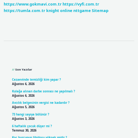
https://www.gokmavi.com.tr
https://vyfi.com.tr
Açılmıştır
https://tumla.com.tr
knight online
nttgame
Sitemap
Sidebar
Son Yazılar
Cezaevinde temizliği kim yapar ?
Ağustos 6, 2026
Kulağa alınan darbe sonrası ne yapılmalı ?
Ağustos 6, 2026
Avcılık belgesinin vergisi ne kadardır ?
Ağustos 5, 2026
73 hangi sayıya bölünür ?
Ağustos 3, 2026
6 haftalık çocuk düşer mi ?
Temmuz 30, 2026
Koç burcunun libidosu yüksek midir ?