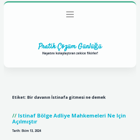
menüyü
Anasayfa
Gizlilik Politikası
Yasal Uyarı
aç
Hakkımızda
Pratik Çözüm Günlüğü
Hayatını kolaylaştıran zekice fikirler!
Etiket:
Bir davanın İstinafa gitmesi ne demek
Istinaf Bölge Adliye Mahkemeleri Ne Için
Açılmıştır
Tarih: Ekim 13, 2024