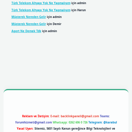
Türk Telekom Altyapı Yok Ne Yapmalıyım
için
admin
Türk Telekom Altyapı Yok Ne Yapmalıyım
için
Harun
Müşterek Nereden Gelir
için
admin
Müşterek Nereden Gelir
için
Demir
Aport Ne Demek Tdk
için
admin
bil giriş
betexpergiris.casino
betexper giriş
Reklam ve İletişim:
E-mail:
backlinkpaneli@gmail.com
Teams:
forumhizmeti@gmail.com
Whatsapp: 0262 606 0 726
Telegram: @karabul
Yasal Uyarı:
Sitemiz, 5651 Sayılı Kanun gereğince Bilgi Teknolojileri ve