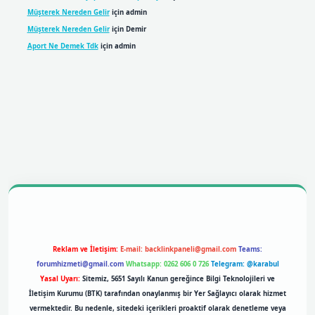
Müşterek Nereden Gelir
için
admin
Müşterek Nereden Gelir
için
Demir
Aport Ne Demek Tdk
için
admin
obil giriş
betexpergiris.casino
betexper giriş
Reklam ve İletişim:
E-mail:
backlinkpaneli@gmail.com
Teams:
forumhizmeti@gmail.com
Whatsapp: 0262 606 0 726
Telegram: @karabul
Yasal Uyarı:
Sitemiz, 5651 Sayılı Kanun gereğince Bilgi Teknolojileri ve
İletişim Kurumu (BTK) tarafından onaylanmış bir Yer Sağlayıcı olarak hizmet
vermektedir. Bu nedenle, sitedeki içerikleri proaktif olarak denetleme veya