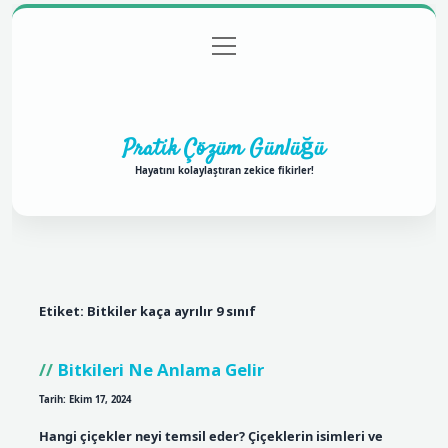
menüyü
Anasayfa
Gizlilik Politikası
Yasal Uyarı
aç
Hakkımızda
Pratik Çözüm Günlüğü
Hayatını kolaylaştıran zekice fikirler!
Etiket:
Bitkiler kaça ayrılır 9 sınıf
Bitkileri Ne Anlama Gelir
Tarih: Ekim 17, 2024
Hangi çiçekler neyi temsil eder? Çiçeklerin isimleri ve