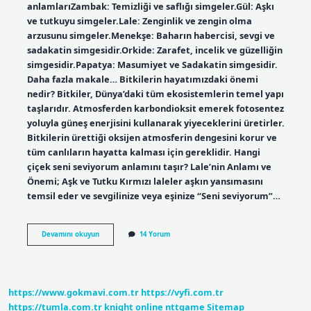
anlamlarıZambak: Temizliği ve saflığı simgeler.Gül: Aşkı
ve tutkuyu simgeler.Lale: Zenginlik ve zengin olma
arzusunu simgeler.Menekşe: Baharın habercisi, sevgi ve
sadakatin simgesidir.Orkide: Zarafet, incelik ve güzelliğin
simgesidir.Papatya: Masumiyet ve Sadakatin simgesidir.
Daha fazla makale… Bitkilerin hayatımızdaki önemi
nedir? Bitkiler, Dünya’daki tüm ekosistemlerin temel yapı
taşlarıdır. Atmosferden karbondioksit emerek fotosentez
yoluyla güneş enerjisini kullanarak yiyeceklerini üretirler.
Bitkilerin ürettiği oksijen atmosferin dengesini korur ve
tüm canlıların hayatta kalması için gereklidir. Hangi
çiçek seni seviyorum anlamını taşır? Lale’nin Anlamı ve
Önemi; Aşk ve Tutku Kırmızı laleler aşkın yansımasını
temsil eder ve sevgilinize veya eşinize “Seni seviyorum”…
Bitkileri
Devamını okuyun
14 Yorum
Ne
Anlama
Gelir
https://www.gokmavi.com.tr
https://vyfi.com.tr
https://tumla.com.tr
knight online
nttgame
Sitemap