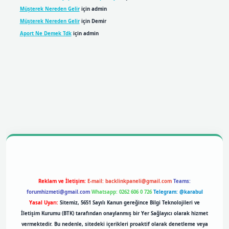
Müşterek Nereden Gelir
için
admin
Müşterek Nereden Gelir
için
Demir
Aport Ne Demek Tdk
için
admin
o
betexper giriş
Reklam ve İletişim:
E-mail:
backlinkpaneli@gmail.com
Teams:
forumhizmeti@gmail.com
Whatsapp: 0262 606 0 726
Telegram: @karabul
Yasal Uyarı:
Sitemiz, 5651 Sayılı Kanun gereğince Bilgi Teknolojileri ve
İletişim Kurumu (BTK) tarafından onaylanmış bir Yer Sağlayıcı olarak hizmet
vermektedir. Bu nedenle, sitedeki içerikleri proaktif olarak denetleme veya