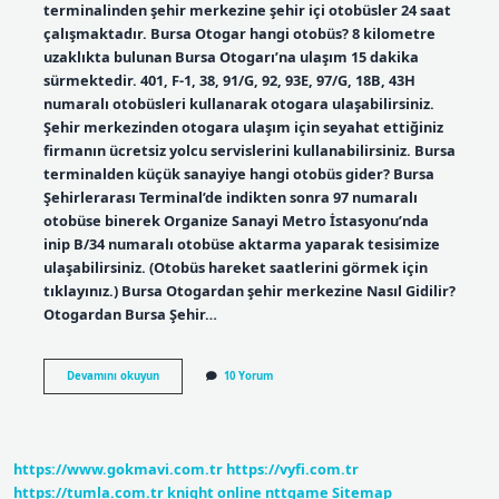
terminalinden şehir merkezine şehir içi otobüsler 24 saat
çalışmaktadır. Bursa Otogar hangi otobüs? 8 kilometre
uzaklıkta bulunan Bursa Otogarı’na ulaşım 15 dakika
sürmektedir. 401, F-1, 38, 91/G, 92, 93E, 97/G, 18B, 43H
numaralı otobüsleri kullanarak otogara ulaşabilirsiniz.
Şehir merkezinden otogara ulaşım için seyahat ettiğiniz
firmanın ücretsiz yolcu servislerini kullanabilirsiniz. Bursa
terminalden küçük sanayiye hangi otobüs gider? Bursa
Şehirlerarası Terminal’de indikten sonra 97 numaralı
otobüse binerek Organize Sanayi Metro İstasyonu’nda
inip B/34 numaralı otobüse aktarma yaparak tesisimize
ulaşabilirsiniz. (Otobüs hareket saatlerini görmek için
tıklayınız.) Bursa Otogardan şehir merkezine Nasıl Gidilir?
Otogardan Bursa Şehir…
Bursa
Devamını okuyun
10 Yorum
Setbaşı
Hangi
Otobüs
Gider
https://www.gokmavi.com.tr
https://vyfi.com.tr
https://tumla.com.tr
knight online
nttgame
Sitemap