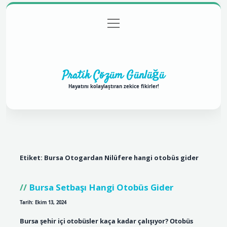
menüyü
Anasayfa
Gizlilik Politikası
Yasal Uyarı
aç
Hakkımızda
Pratik Çözüm Günlüğü
Hayatını kolaylaştıran zekice fikirler!
Etiket:
Bursa Otogardan Nilüfere hangi otobüs gider
Bursa Setbaşı Hangi Otobüs Gider
Tarih: Ekim 13, 2024
Bursa şehir içi otobüsler kaça kadar çalışıyor? Otobüs