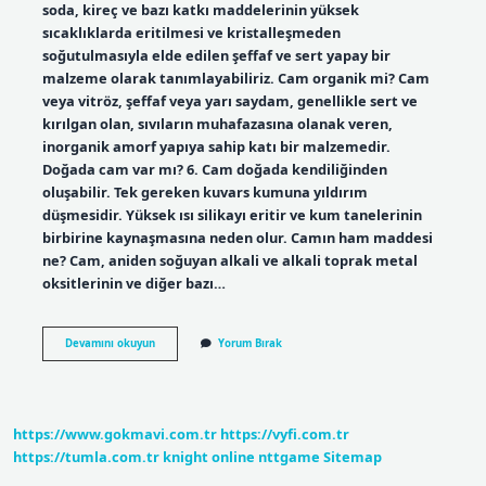
soda, kireç ve bazı katkı maddelerinin yüksek
sıcaklıklarda eritilmesi ve kristalleşmeden
soğutulmasıyla elde edilen şeffaf ve sert yapay bir
malzeme olarak tanımlayabiliriz. Cam organik mi? Cam
veya vitröz, şeffaf veya yarı saydam, genellikle sert ve
kırılgan olan, sıvıların muhafazasına olanak veren,
inorganik amorf yapıya sahip katı bir malzemedir.
Doğada cam var mı? 6. Cam doğada kendiliğinden
oluşabilir. Tek gereken kuvars kumuna yıldırım
düşmesidir. Yüksek ısı silikayı eritir ve kum tanelerinin
birbirine kaynaşmasına neden olur. Camın ham maddesi
ne? Cam, aniden soğuyan alkali ve alkali toprak metal
oksitlerinin ve diğer bazı…
Cam
Devamını okuyun
Yorum Bırak
Doğal
Mıdır
https://www.gokmavi.com.tr
https://vyfi.com.tr
https://tumla.com.tr
knight online
nttgame
Sitemap