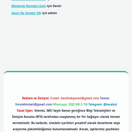
Müşterek Nereden Gelir
için
Demir
Aport Ne Demek Tdk
için
admin
bil giriş
betexpergiris.casino
betexper giriş
Reklam ve İletişim:
E-mail:
backlinkpaneli@gmail.com
Teams:
forumhizmeti@gmail.com
Whatsapp: 0262 606 0 726
Telegram: @karabul
Yasal Uyarı:
Sitemiz, 5651 Sayılı Kanun gereğince Bilgi Teknolojileri ve
İletişim Kurumu (BTK) tarafından onaylanmış bir Yer Sağlayıcı olarak hizmet
vermektedir. Bu nedenle, sitedeki içerikleri proaktif olarak denetleme veya
araştırma yükümlülüğümüz bulunmamaktadır. Ancak, üyelerimiz yazdıkları