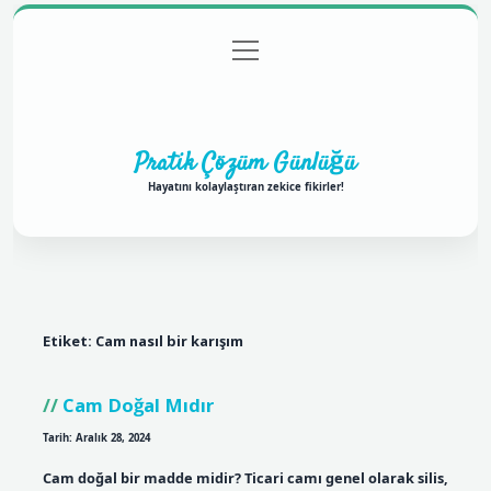
menüyü
Anasayfa
Gizlilik Politikası
Yasal Uyarı
aç
Hakkımızda
Pratik Çözüm Günlüğü
Hayatını kolaylaştıran zekice fikirler!
Etiket:
Cam nasıl bir karışım
Cam Doğal Mıdır
Tarih: Aralık 28, 2024
Cam doğal bir madde midir? Ticari camı genel olarak silis,