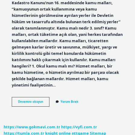
Kadastro Kanunu’nun 16. maddesinde kamu malları,
“kamuoyunun ortak kullanımına veya kamu
hizmetlerinin görülmesine ayrılan yerler ile Devletin
hüküm ve tasarrufu altında bulunan terk edilmiş yerler”
olarak tanımlanmıştır. Kamu malı nedir 3. sınıf? Kamu
malları, ortak tüketime açık olan, yani herkes tarafından
kullanılabilen mallardır. Kamu malları, ticaretten
gelmeyen karlar üretir ve savunma, mülkiyet, yargı ve
kirlilik kontrolü gibi temel konularda hükümetin
katılımını haklı çıkarmak için kullanılır. Kamu malları
hangileri? 1. Okul kamu malı mı? Hizmet malları, bir
kamu hizmetine, o hizmetin ayrılmaz bir parçası olacak
şekilde bağlanan mallardır. Hizmet malları, kamu
yönetimi faaliyetinin…
Kamu
Devamını okuyun
Yorum Bırak
Malı
Ne
Demek
Kısa
https://www.gokmavi.com.tr
https://vyfi.com.tr
https://tumla.com.tr
knight online
nttgame
Sitemap