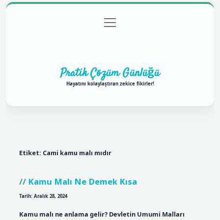
menüyü
Anasayfa
Gizlilik Politikası
Yasal Uyarı
aç
Hakkımızda
Pratik Çözüm Günlüğü
Hayatını kolaylaştıran zekice fikirler!
Etiket:
Cami kamu malı mıdır
Kamu Malı Ne Demek Kısa
Tarih: Aralık 28, 2024
Kamu malı ne anlama gelir? Devletin Umumi Malları