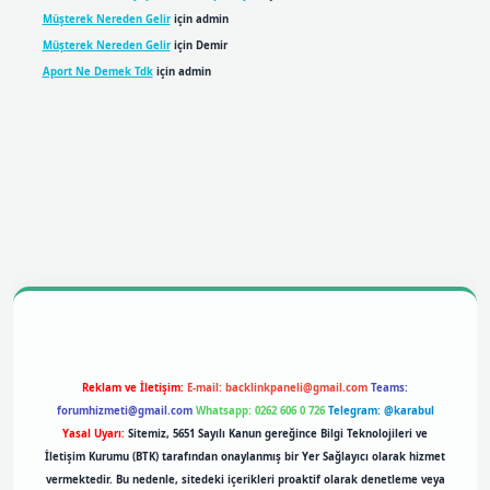
Müşterek Nereden Gelir
için
admin
Müşterek Nereden Gelir
için
Demir
Aport Ne Demek Tdk
için
admin
bil giriş
betexpergiris.casino
betexper giriş
Reklam ve İletişim:
E-mail:
backlinkpaneli@gmail.com
Teams:
forumhizmeti@gmail.com
Whatsapp: 0262 606 0 726
Telegram: @karabul
Yasal Uyarı:
Sitemiz, 5651 Sayılı Kanun gereğince Bilgi Teknolojileri ve
İletişim Kurumu (BTK) tarafından onaylanmış bir Yer Sağlayıcı olarak hizmet
vermektedir. Bu nedenle, sitedeki içerikleri proaktif olarak denetleme veya