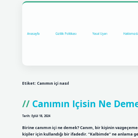
Anasayfa
Gizlilik Politikası
Yasal Uyarı
Hakkımızd
Etiket:
Canımın içi nasıl
Canımın Içisin Ne Dem
Tarih: Eylül 18, 2024
Birine canımın içi ne demek? Canım, bir kişinin vazgeçemed
kişiler için kullandığı bir ifadedir. “Kalbimde” ne anlama gel