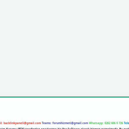
il:
backlinkpaneli@gmail.com
Teams:
forumhizmeti@gmail.com
Whatsapp: 0262 606 0 726
Tel