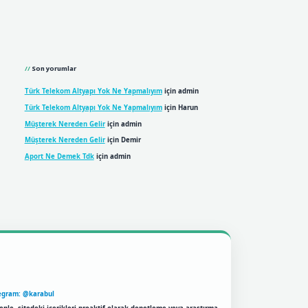
Son yorumlar
Türk Telekom Altyapı Yok Ne Yapmalıyım
için
admin
Türk Telekom Altyapı Yok Ne Yapmalıyım
için
Harun
Müşterek Nereden Gelir
için
admin
Müşterek Nereden Gelir
için
Demir
Aport Ne Demek Tdk
için
admin
egram: @karabul