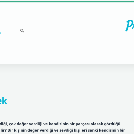
P
a
ek
iği, çok değer verdiği ve kendisinin bir parçası olarak gördüğü
ir? Bir kişinin değer verdiği ve sevdiği kişileri sanki kendisinin bir