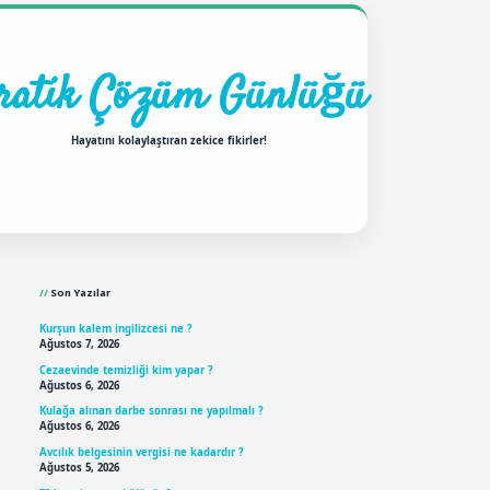
ratik Çözüm Günlüğü
Hayatını kolaylaştıran zekice fikirler!
Sidebar
ilbet mobil giriş
betexpergir
Son Yazılar
Kurşun kalem ingilizcesi ne ?
Ağustos 7, 2026
Cezaevinde temizliği kim yapar ?
Ağustos 6, 2026
Kulağa alınan darbe sonrası ne yapılmalı ?
Ağustos 6, 2026
Avcılık belgesinin vergisi ne kadardır ?
Ağustos 5, 2026