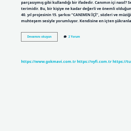
parçasıymış gibi kullandığı bir ifadedir. Canımın içi nasıl? S
terimidir. Bu, bir kişiye ne kadar değerli ve önemli olduğun
40. yıl projesinin 15. şarkısı “CANIMIN İÇİ”, sözleri ve müz
muhteşem sesiyle yorumluyor. Kendisine en içten şükran
Canımın
Devamını okuyun
2 Yorum
Içisin
Ne
Demek
https://www.gokmavi.com.tr
https://vyfi.com.tr
https://t