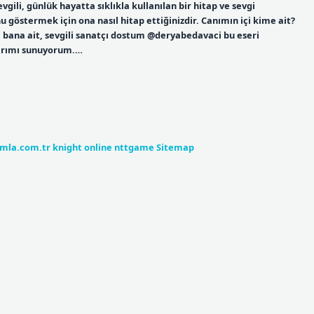
evgili, günlük hayatta sıklıkla kullanılan bir hitap ve sevgi
u göstermek için ona nasıl hitap ettiğinizdir. Canımın içi kime ait?
iği bana ait, sevgili sanatçı dostum @deryabedavaci bu eseri
larımı sunuyorum.…
umla.com.tr
knight online
nttgame
Sitemap