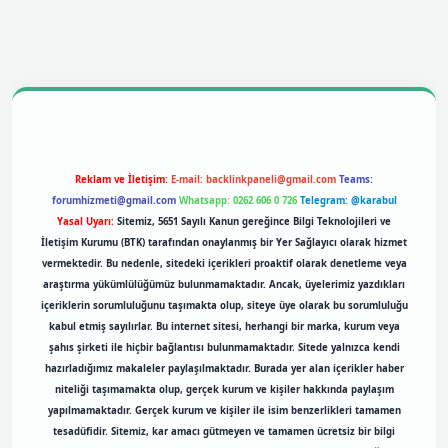
l giriş
betexpergiris.casino
betexper giriş
Reklam ve İletişim:
E-mail:
backlinkpaneli@gmail.com
Teams:
forumhizmeti@gmail.com
Whatsapp: 0262 606 0 726
Telegram: @karabul
Yasal Uyarı:
Sitemiz, 5651 Sayılı Kanun gereğince Bilgi Teknolojileri ve
İletişim Kurumu (BTK) tarafından onaylanmış bir Yer Sağlayıcı olarak hizmet
vermektedir. Bu nedenle, sitedeki içerikleri proaktif olarak denetleme veya
araştırma yükümlülüğümüz bulunmamaktadır. Ancak, üyelerimiz yazdıkları
içeriklerin sorumluluğunu taşımakta olup, siteye üye olarak bu sorumluluğu
kabul etmiş sayılırlar. Bu internet sitesi, herhangi bir marka, kurum veya
şahıs şirketi ile hiçbir bağlantısı bulunmamaktadır. Sitede yalnızca kendi
hazırladığımız makaleler paylaşılmaktadır. Burada yer alan içerikler haber
niteliği taşımamakta olup, gerçek kurum ve kişiler hakkında paylaşım
yapılmamaktadır. Gerçek kurum ve kişiler ile isim benzerlikleri tamamen
tesadüfidir. Sitemiz, kar amacı gütmeyen ve tamamen ücretsiz bir bilgi