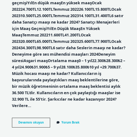
geçmişiYılEn düşük maaşEn yüksek maaşOcak
202224.700TL12.100TLTemmuz 202226.100TL15.800TLOcak
202310.500TL25.000TLTemmuz 202314.100TL31.400TL6 satır
daha Sanatçı maaşı ne kadar 2024? Sanatçı Menajerleri
için Maaş GeçmişiYılEn Düşük MaaşEn Yüksek
MaaşTemmuz 202211.600TL41.200TLOcak
202320.000TL65.000TLTemmuz 202325.600TL77.900TLOcak
202434.300TL98.900TL6 satır daha Seslerin maaşı ne kadar?
Deneyime göre ses mühendisi maaşları 2024Deneyim
süresiAsgari maaşOrtalama maaş0 – 1 yıl22.300₺28.300₺2 –
4 yıl24.900₺31.900₺5 – 9 yıl28.100₺35.800₺10 yıl +29.700₺37.
Müzik hocası maaşı ne kadar? Kullanıcıların iş
başvurularında paylaştıkları maaş beklentilerine göre,
bir müzik öğretmeninin ortalama maaş beklentisi aylık
36.500 TL’dir. Kullanıcıların en çok paylaştığı maaşlar ise
32.900 TL ile 55’tir. Şarkıcılar ne kadar kazanıyor 2024?
Verilere…
Şarkı
Devamını okuyun
Yorum Bırak
Maaşı
Ne
Kadar