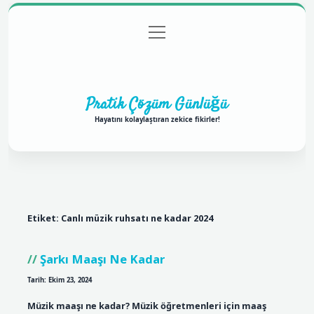
menüyü
Anasayfa
Gizlilik Politikası
Yasal Uyarı
aç
Hakkımızda
Pratik Çözüm Günlüğü
Hayatını kolaylaştıran zekice fikirler!
Etiket:
Canlı müzik ruhsatı ne kadar 2024
Şarkı Maaşı Ne Kadar
Tarih: Ekim 23, 2024
Müzik maaşı ne kadar? Müzik öğretmenleri için maaş