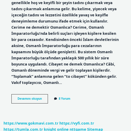
genellikle hoş ve keyifli bir şeyin tadını çıkarmak veya
tadını çıkarmak anlamına gelir. Bu kelime, yiyecek veya
içeceğin tadını ve lezzetini özellikle yavaş ve keyifle
deneyimleme durumunu ifade etmek için kullanılır.
Cerime ne demektir Osmanlıca? Cerime, Osmanlı
İmparatorluğu’nda belirli suçları işleyen kişilere kesilen
bir para cezasıdır. Kendisinden önceki İslam devletlerinin
aksine, Osmanlı İmparatorluğu para cezalarının
kapsamını büyük ölçüde genişletti. Bu sistem Osmanlı
İmparatorluğu tarafından yaklaşık 500 yıllık bir süre
boyunca uygulandı. Cibayet ne demek Osmanlıca? Câbi,
Osmanlı döneminde vergi ve gelir toplayan kişilerdir.
“Toplamak” anlamına gelen “to cibayet” kökünden gelir.
Vakıf toplayıcısı, Osmanlı…
Cerbeze
Devamını okuyun
8 Yorum
Ne
Demek
Osmanlıca
https://www.gokmavi.com.tr
https://vyfi.com.tr
https://tumla.com.tr
knight online
nttgame
Sitemap