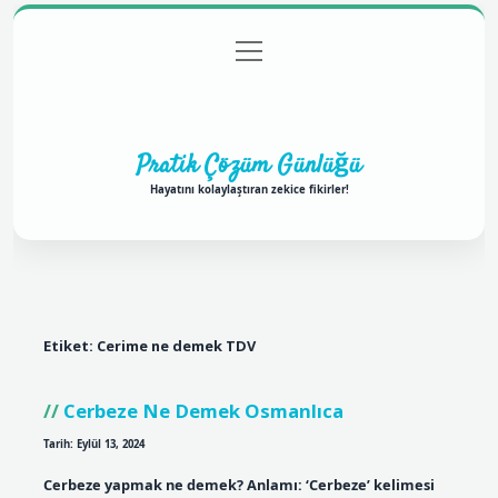
menüyü
Anasayfa
Gizlilik Politikası
Yasal Uyarı
aç
Hakkımızda
Pratik Çözüm Günlüğü
Hayatını kolaylaştıran zekice fikirler!
Etiket:
Cerime ne demek TDV
Cerbeze Ne Demek Osmanlıca
Tarih: Eylül 13, 2024
Cerbeze yapmak ne demek? Anlamı: ‘Cerbeze’ kelimesi