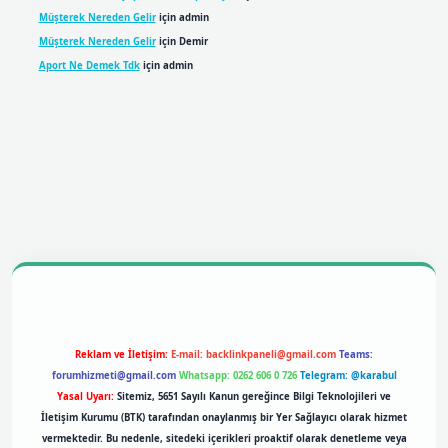
Müşterek Nereden Gelir
için
admin
Müşterek Nereden Gelir
için
Demir
Aport Ne Demek Tdk
için
admin
obil giriş
betexpergiris.casino
betexper giriş
Reklam ve İletişim:
E-mail:
backlinkpaneli@gmail.com
Teams:
forumhizmeti@gmail.com
Whatsapp: 0262 606 0 726
Telegram: @karabul
Yasal Uyarı:
Sitemiz, 5651 Sayılı Kanun gereğince Bilgi Teknolojileri ve
İletişim Kurumu (BTK) tarafından onaylanmış bir Yer Sağlayıcı olarak hizmet
vermektedir. Bu nedenle, sitedeki içerikleri proaktif olarak denetleme veya