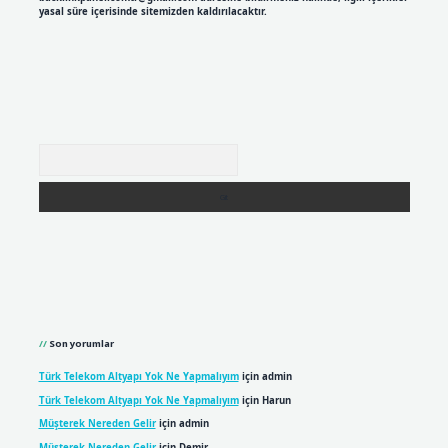
yasal süre içerisinde sitemizden kaldırılacaktır.
Arama
Son yorumlar
Türk Telekom Altyapı Yok Ne Yapmalıyım
için
admin
Türk Telekom Altyapı Yok Ne Yapmalıyım
için
Harun
Müşterek Nereden Gelir
için
admin
Müşterek Nereden Gelir
için
Demir