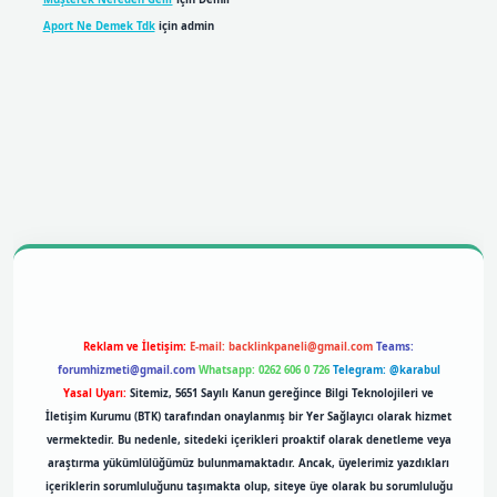
Aport Ne Demek Tdk
için
admin
obil giriş
betexpergiris.casino
betexper giriş
Reklam ve İletişim:
E-mail:
backlinkpaneli@gmail.com
Teams:
forumhizmeti@gmail.com
Whatsapp: 0262 606 0 726
Telegram: @karabul
Yasal Uyarı:
Sitemiz, 5651 Sayılı Kanun gereğince Bilgi Teknolojileri ve
İletişim Kurumu (BTK) tarafından onaylanmış bir Yer Sağlayıcı olarak hizmet
vermektedir. Bu nedenle, sitedeki içerikleri proaktif olarak denetleme veya
araştırma yükümlülüğümüz bulunmamaktadır. Ancak, üyelerimiz yazdıkları
içeriklerin sorumluluğunu taşımakta olup, siteye üye olarak bu sorumluluğu