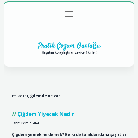
menüyü
Anasayfa
Gizlilik Politikası
Yasal Uyarı
aç
Hakkımızda
Pratik Çözüm Günlüğü
Hayatını kolaylaştıran zekice fikirler!
Etiket:
Çiğdemde ne var
Çiğdem Yiyecek Nedir
Tarih: Ekim 2, 2024
Çiğdem yemek ne demek? Belki de tahıldan daha şaşırtıcı