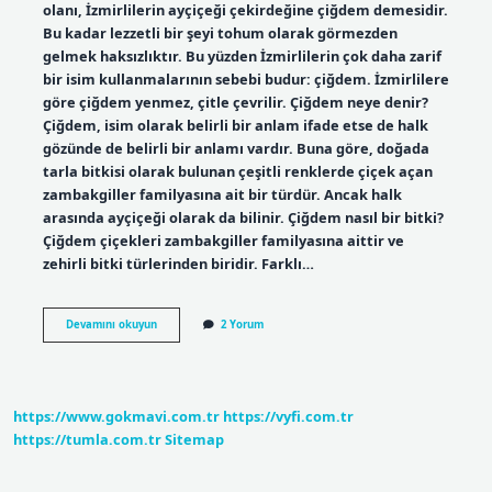
olanı, İzmirlilerin ayçiçeği çekirdeğine çiğdem demesidir.
Bu kadar lezzetli bir şeyi tohum olarak görmezden
gelmek haksızlıktır. Bu yüzden İzmirlilerin çok daha zarif
bir isim kullanmalarının sebebi budur: çiğdem. İzmirlilere
göre çiğdem yenmez, çitle çevrilir. Çiğdem neye denir?
Çiğdem, isim olarak belirli bir anlam ifade etse de halk
gözünde de belirli bir anlamı vardır. Buna göre, doğada
tarla bitkisi olarak bulunan çeşitli renklerde çiçek açan
zambakgiller familyasına ait bir türdür. Ancak halk
arasında ayçiçeği olarak da bilinir. Çiğdem nasıl bir bitki?
Çiğdem çiçekleri zambakgiller familyasına aittir ve
zehirli bitki türlerinden biridir. Farklı…
Çiğdem
Devamını okuyun
2 Yorum
Yiyecek
Nedir
https://www.gokmavi.com.tr
https://vyfi.com.tr
https://tumla.com.tr
Sitemap